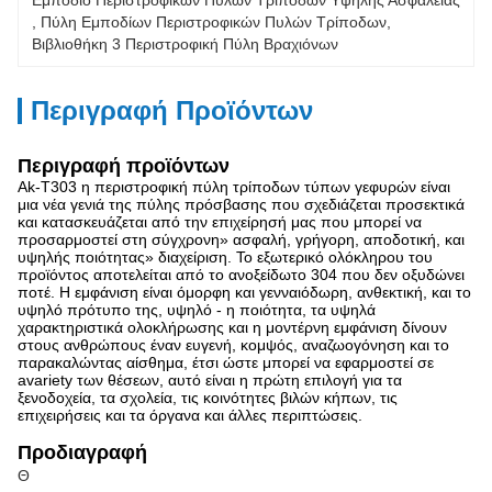
Εμπόδιο Περιστροφικών Πυλών Τρίποδων Υψηλής Ασφαλείας
, 
Πύλη Εμποδίων Περιστροφικών Πυλών Τρίποδων
, 
Βιβλιοθήκη 3 Περιστροφική Πύλη Βραχιόνων
Περιγραφή Προϊόντων
Περιγραφή προϊόντων
Ak-T303 η περιστροφική πύλη τρίποδων τύπων γεφυρών είναι
μια νέα γενιά της πύλης πρόσβασης που σχεδιάζεται προσεκτικά
και κατασκευάζεται από την επιχείρησή μας που μπορεί να
προσαρμοστεί στη σύγχρονη» ασφαλή, γρήγορη, αποδοτική, και
υψηλής ποιότητας» διαχείριση. Το εξωτερικό ολόκληρου του
προϊόντος αποτελείται από το ανοξείδωτο 304 που δεν οξυδώνει
ποτέ. Η εμφάνιση είναι όμορφη και γενναιόδωρη, ανθεκτική, και το
υψηλό πρότυπο της, υψηλό - η ποιότητα, τα υψηλά
χαρακτηριστικά ολοκλήρωσης και η μοντέρνη εμφάνιση δίνουν
στους ανθρώπους έναν ευγενή, κομψός, αναζωογόνηση και το
παρακαλώντας αίσθημα, έτσι ώστε μπορεί να εφαρμοστεί σε
avariety των θέσεων, αυτό είναι η πρώτη επιλογή για τα
ξενοδοχεία, τα σχολεία, τις κοινότητες βιλών κήπων, τις
επιχειρήσεις και τα όργανα και άλλες περιπτώσεις.
Προδιαγραφή
Θ