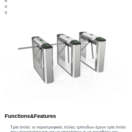
α
σ
η
Functions&Features
Τρία όπλα: οι περιστροφικές πύλες τρίποδων έχουν τρία όπλα
που περιστρέφονται για να επιτρέψουν ή να αρνηθούν την