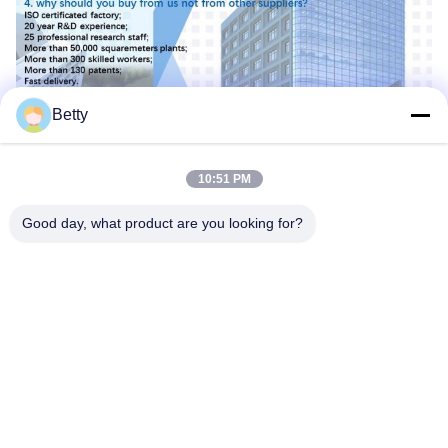
Betty
10:51 PM
Ετικέττες:
Good day, what product are you looking for?
Πύλη Περιστροφικής Πύλης Τριπόδου Αναγνώρισης 
Αυτόματη Πύλη Περιστροφικής Πύλης Τρίποδων
Βιομετρικό Σύστημα Ελέγχου Προσπέλασης Δις-Κατεύ