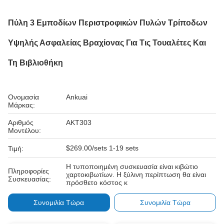
Πύλη 3 Εμποδίων Περιστροφικών Πυλών Τρίποδων
Υψηλής Ασφαλείας Βραχίονας Για Τις Τουαλέτες Και
Τη Βιβλιοθήκη
Ονομασία
Ankuai
Μάρκας:
Αριθμός
AKT303
Μοντέλου:
$269.00/sets 1-19 sets
Τιμή:
Η τυποποιημένη συσκευασία είναι κιβώτιο
Πληροφορίες
χαρτοκιβωτίων. Η ξύλινη περίπτωση θα είναι
Συσκευασίας:
πρόσθετο κόστος κ
Συνομιλία Τώρα
Συνομιλία Τώρα