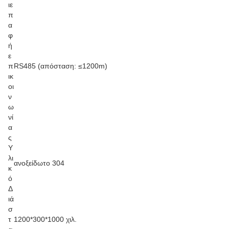
ιε
π
α
φ
ή
ε
π
RS485 (απόσταση: ≤1200m)
ικ
οι
ν
ω
νί
α
ς
Υ
λι
ανοξείδωτο 304
κ
ό
Δ
ιά
σ
τ
1200*300*1000 χιλ.