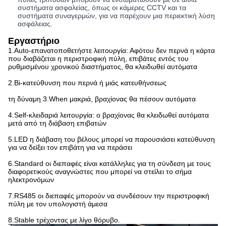
συστήματα ασφαλείας, όπως οι κάμερες CCTV και τα
συστήματα συναγερμών, για να παρέχουν μια περιεκτική λύση
ασφάλειας.
Εργαστήριο
1.Auto-επανατοποθετήστε λειτουργία: Αφότου δεν περνά η κάρτα
που διαβάζεται η περιστροφική πύλη, επιβάτες εντός του
ρυθμισμένου χρονικού διαστήματος, θα κλειδωθεί αυτόματα
2.Bi-κατεύθυνση που περνά ή μιάς κατευθήνσεως
τη δύναμη 3.When μακριά, βραχίονας θα πέσουν αυτόματα
4.Self-κλειδαριά λειτουργία: ο βραχίονας θα κλειδωθεί αυτόματα
μετά από τη διάβαση επιβατών
5.LED η διάβαση του βέλους μπορεί να παρουσιάσει κατεύθυνση
για να δείξει τον επιβάτη για να περάσει
6.Standard οι διεπαφές είναι κατάλληλες για τη σύνδεση με τους
διαφορετικούς αναγνώστες που μπορεί να στείλει το σήμα
ηλεκτρονόμων
7.RS485 οι διεπαφές μπορούν να συνδέσουν την περιστροφική
πύλη με τον υπολογιστή άμεσα
8.Stable τρέχοντας με λίγο θόρυβο.