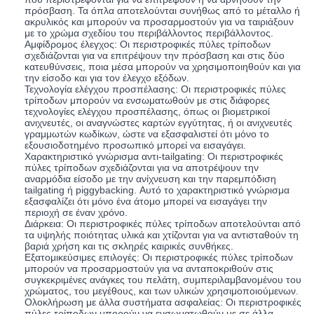
πρόσβαση. Τα όπλα αποτελούνται συνήθως από το μέταλλο ή
ακρυλικός και μπορούν να προσαρμοστούν για να ταιριάξουν
με το χρώμα σχεδίου του περιβάλλοντος περιβάλλοντος.
Αμφίδρομος έλεγχος: Οι περιστροφικές πύλες τρίποδων
σχεδιάζονται για να επιτρέψουν την πρόσβαση και στις δύο
κατευθύνσεις, ποια μέσα μπορούν να χρησιμοποιηθούν και για
την είσοδο και για τον έλεγχο εξόδων.
Τεχνολογία ελέγχου προσπέλασης: Οι περιστροφικές πύλες
τρίποδων μπορούν να ενσωματωθούν με στις διάφορες
τεχνολογίες ελέγχου προσπέλασης, όπως οι βιομετρικοί
ανιχνευτές, οι αναγνώστες καρτών εγγύτητας, ή οι ανιχνευτές
γραμμωτών κωδίκων, ώστε να εξασφαλιστεί ότι μόνο το
εξουσιοδοτημένο προσωπικό μπορεί να εισαγάγει.
Χαρακτηριστικό γνώρισμα αντι-tailgating: Οι περιστροφικές
πύλες τρίποδων σχεδιάζονται για να αποτρέψουν την
αναρμόδια είσοδο με την ανίχνευση και την παρεμπόδιση
tailgating ή piggybacking. Αυτό το χαρακτηριστικό γνώρισμα
εξασφαλίζει ότι μόνο ένα άτομο μπορεί να εισαγάγει την
περιοχή σε έναν χρόνο.
Διάρκεια: Οι περιστροφικές πύλες τρίποδων αποτελούνται από
τα υψηλής ποιότητας υλικά και χτίζονται για να αντισταθούν τη
βαριά χρήση και τις σκληρές καιρικές συνθήκες.
Εξατομικεύσιμες επιλογές: Οι περιστροφικές πύλες τρίποδων
μπορούν να προσαρμοστούν για να ανταποκριθούν στις
συγκεκριμένες ανάγκες του πελάτη, συμπεριλαμβανομένου του
χρώματος, του μεγέθους, και των υλικών χρησιμοποιούμενων.
Ολοκλήρωση με άλλα συστήματα ασφαλείας: Οι περιστροφικές
πύλες τρίποδων μπορούν να ενσωματωθούν με σε άλλα