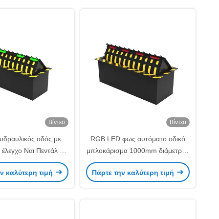
Βίντεο
Βίντεο
 υδραυλικός οδός με
RGB LED φως αυτόματο οδικό
 έλεγχο Ναι Πεντάλ και
μπλοκάρισμα 1000mm διάμετρος
 RGB Multi Working
και πολλαπλός τρόπος εργασίας
ν καλύτερη τιμή
Πάρτε την καλύτερη τιμή
Way