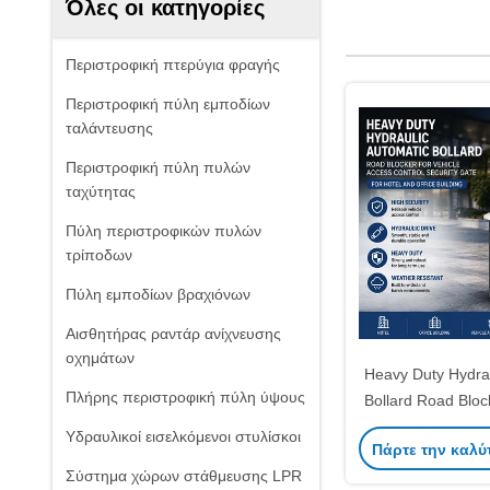
Όλες οι κατηγορίες
Περιστροφική πτερύγια φραγής
Περιστροφική πύλη εμποδίων
ταλάντευσης
Περιστροφική πύλη πυλών
ταχύτητας
Πύλη περιστροφικών πυλών
τρίποδων
Πύλη εμποδίων βραχιόνων
Αισθητήρας ραντάρ ανίχνευσης
οχημάτων
Heavy Duty Hydrau
Πλήρης περιστροφική πύλη ύψους
Bollard Road Block
Access Control Se
Υδραυλικοί εισελκόμενοι στυλίσκοι
Πάρτε την καλύ
Hotel and Offi
Σύστημα χώρων στάθμευσης LPR