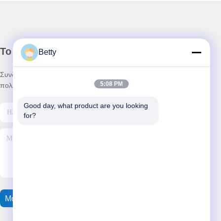
Το Δελτίο Ενημέρωσης
Betty
Συνδρομηθείτε στο ενημερωτικό μας δελτίο για εκπτώσεις και
5:08 PM
πολλά άλλα.
Good day, what product are you looking 
for?
Μας Ελάτε Σε Επαφή Με