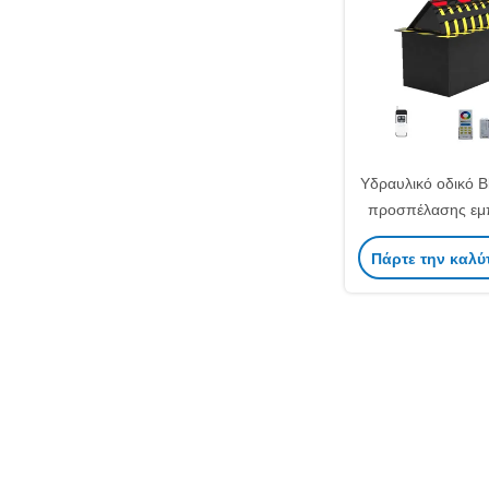
Υδραυλικό οδικό B
προσπέλασης εμ
συστημάτων ακίδω
Πάρτε την καλύ
αυτόμ