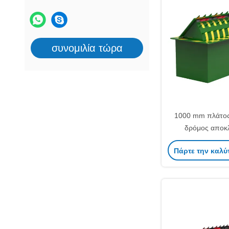
συνομιλία τώρα
1000 mm πλάτος
δρόμος αποκ
σχεδιασμός α
Πάρτε την καλύ
16/20/25 mm υ
προηγμένη τ