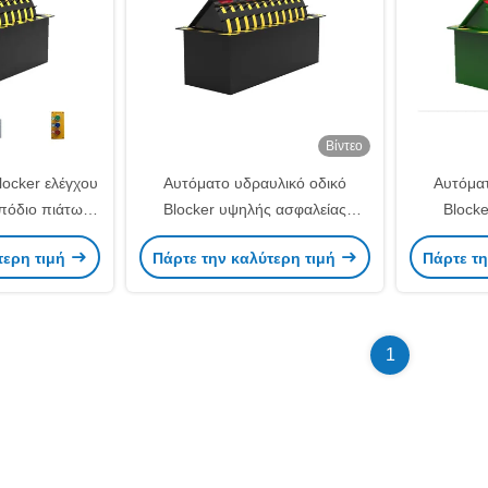
Βίντεο
locker ελέγχου
Αυτόματο υδραυλικό οδικό
Αυτόματ
πόδιο πιάτων
Blocker υψηλής ασφαλείας
Blocke
ν κυκλοφορίας
εμπόδιο οδικών ακίδων
ασφαλείας
τερη τιμή
Πάρτε την καλύτερη τιμή
Πάρτε τη
ατο
κυκλοφορίας ακίδων
ο
1