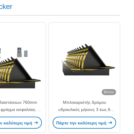
cker
Βίντεο
διαστάσεων 760mm
Μπλοκαριστής δρόμου
 φράγμα ασφαλείας με
υδραυλικός μήκους 3 έως 6
φή Προστασία από τη
μέτρων με ανύψωση 500mm και
ν καλύτερη τιμή
Πάρτε την καλύτερη τιμή
ροσφέροντας ασφάλεια
λεπίδα διαστάσεων 30 επί 90mm,
ο φράγματος οχήματος
ιδανικός για ασφάλεια