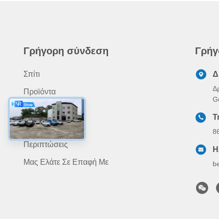
Γρήγορη σύνδεση
Γρήγ
Σπίτι
Δ
Δ
Προϊόντα
G
Περίπου Εμείς
Τ
Ειδήσεις
8
Περιπτώσεις
Η
Μας Ελάτε Σε Επαφή Με
b