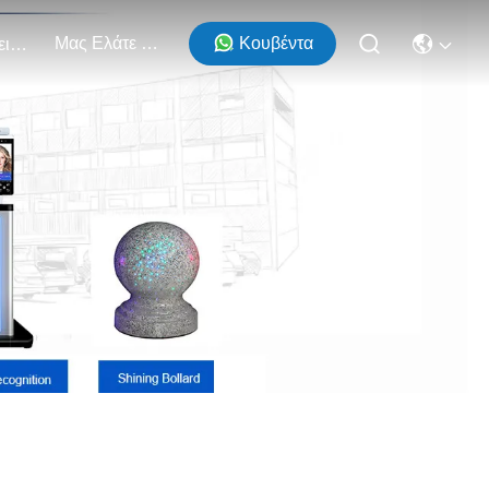
Μας Ελάτε Σε Επαφή Με
Κουβέντα
Εκδηλώσεις