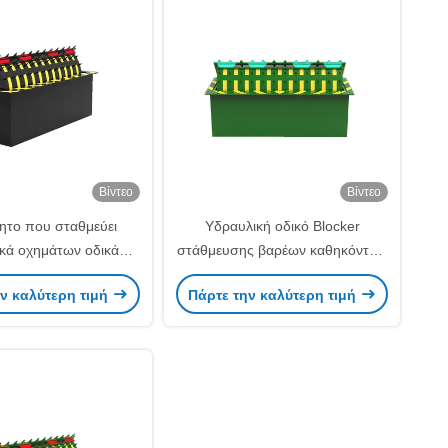
Βίντεο
Βίντεο
ητο που σταθμεύει
Υδραυλική οδικό Blocker
κά οχημάτων οδικά
στάθμευσης βαρέων καθηκόντων
s αύξησης εμποδίων
ηλεκτρονική υψηλή ασφάλεια ένα
ν καλύτερη τιμή
Πάρτε την καλύτερη τιμή
θηκόντων ηλεκτρονικά
εμπόδιο ακίδων τρόπων
υδραυλικά