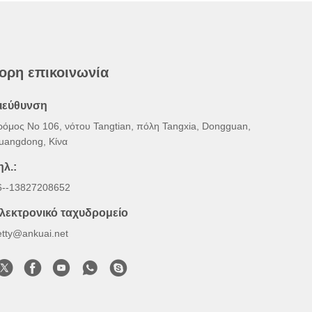
ορη επικοινωνία
ιεύθυνση
ρόμος Νο 106, νότου Tangtian, πόλη Tangxia, Dongguan,
uangdong, Κίνα
ηλ.:
6--13827208652
λεκτρονικό ταχυδρομείο
etty@ankuai.net