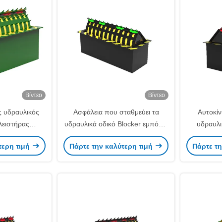
Βίντεο
Βίντεο
 υδραυλικός
Ασφάλεια που σταθμεύει τα
Αυτοκίν
λειστήρας
υδραυλικά οδικό Blocker εμπόδια
υδραυλι
ποχέτευσης
οχημάτων μερών βαρέων
Blocker
τερη τιμή
Πάρτε την καλύτερη τιμή
Πάρτε τη
λικό πάχος
καθηκόντων ηλεκτρονικά
βαρέων κα
εχνολογία
υδραυλικά