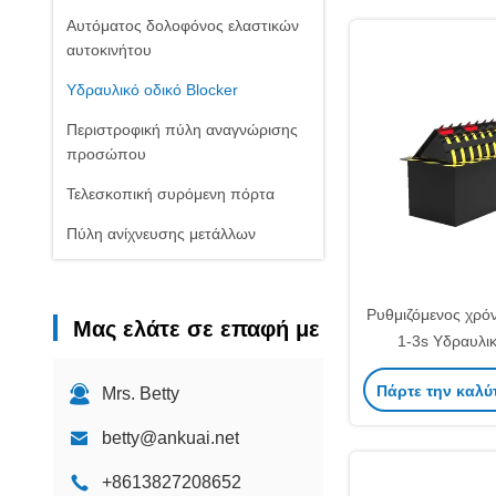
Αυτόματος δολοφόνος ελαστικών
αυτοκινήτου
Υδραυλικό οδικό Blocker
Περιστροφική πύλη αναγνώρισης
προσώπου
Τελεσκοπική συρόμενη πόρτα
Πύλη ανίχνευσης μετάλλων
Συσκευές φραγμών εκτοξευτή
Ρυθμιζόμενος χρ
Μας ελάτε σε επαφή με
1-3s Υδραυλι
ασφαλείας με δύ
Πάρτε την καλύ
Mrs. Betty
προστασία από
betty@ankuai.net
+8613827208652