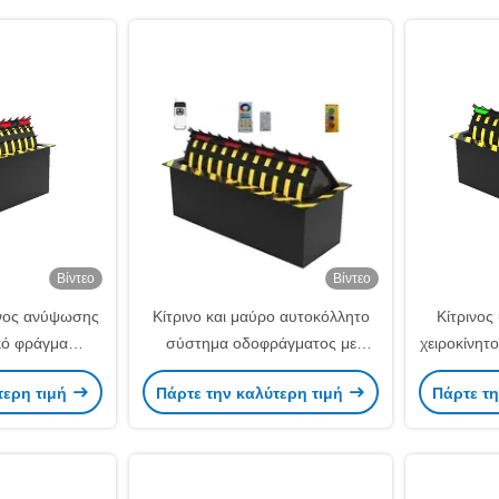
Βίντεο
Βίντεο
όνος ανύψωσης
Κίτρινο και μαύρο αυτοκόλλητο
Κίτρινος
κό φράγμα
σύστημα οδοφράγματος με
χειροκίνητο
ο φορές βαφή
προστασία από σκουριά και
φως LED
τερη τιμή
Πάρτε την καλύτερη τιμή
Πάρτε τη
 τη σκουριά
διπλή βαφή