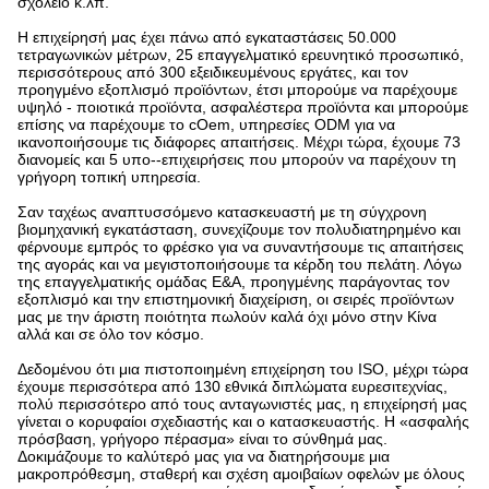
σχολείο κ.λπ.
Η επιχείρησή μας έχει πάνω από εγκαταστάσεις 50.000
τετραγωνικών μέτρων, 25 επαγγελματικό ερευνητικό προσωπικό,
περισσότερους από 300 εξειδικευμένους εργάτες, και τον
προηγμένο εξοπλισμό προϊόντων, έτσι μπορούμε να παρέχουμε
υψηλό - ποιοτικά προϊόντα, ασφαλέστερα προϊόντα και μπορούμε
επίσης να παρέχουμε το cOem, υπηρεσίες ODM για να
ικανοποιήσουμε τις διάφορες απαιτήσεις. Μέχρι τώρα, έχουμε 73
διανομείς και 5 υπο--επιχειρήσεις που μπορούν να παρέχουν τη
γρήγορη τοπική υπηρεσία.
Σαν ταχέως αναπτυσσόμενο κατασκευαστή με τη σύγχρονη
βιομηχανική εγκατάσταση, συνεχίζουμε τον πολυδιατηρημένο και
φέρνουμε εμπρός το φρέσκο για να συναντήσουμε τις απαιτήσεις
της αγοράς και να μεγιστοποιήσουμε τα κέρδη του πελάτη. Λόγω
της επαγγελματικής ομάδας Ε&Α, προηγμένης παράγοντας τον
εξοπλισμό και την επιστημονική διαχείριση, οι σειρές προϊόντων
μας με την άριστη ποιότητα πωλούν καλά όχι μόνο στην Κίνα
αλλά και σε όλο τον κόσμο.
Δεδομένου ότι μια πιστοποιημένη επιχείρηση του ISO, μέχρι τώρα
έχουμε περισσότερα από 130 εθνικά διπλώματα ευρεσιτεχνίας,
πολύ περισσότερο από τους ανταγωνιστές μας, η επιχείρησή μας
γίνεται ο κορυφαίοι σχεδιαστής και ο κατασκευαστής. Η «ασφαλής
πρόσβαση, γρήγορο πέρασμα» είναι το σύνθημά μας.
Δοκιμάζουμε το καλύτερό μας για να διατηρήσουμε μια
μακροπρόθεσμη, σταθερή και σχέση αμοιβαίων οφελών με όλους