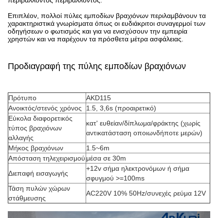
περιβάλλοντος περιβάλλοντος.
Επιπλέον, πολλοί πύλες εμποδίων βραχιόνων περιλαμβάνουν τα
χαρακτηριστικά γνωρίσματα όπως οι ευδιάκριτοι συναγερμοί των
οδηγήσεων ο φωτισμός και για να ενισχύσουν την εμπειρία
χρηστών και να παρέχουν τα πρόσθετα μέτρα ασφάλειας.
Προδιαγραφή
της πύλης εμποδίων βραχιόνων
Πρότυπο
AKD115
Ανοικτός/στενός χρόνος
1.5, 3,6s (προαιρετικό)
Εύκολα διαφορετικός
κατ' ευθείαν/δίπλωμα/φράκτης (χωρίς
τύπος βραχιόνων
αντικατάσταση οποιωνδήποτε μερών)
αλλαγής
Μήκος βραχιόνων
1.5~6m
Απόσταση τηλεχειρισμού
μέσα σε 30m
+12v σήμα ηλεκτρονόμων ή σήμα
Διεπαφή εισαγωγής
σφυγμού >=100ms
Τάση πυλών χώρων
AC220V 10% 50Hz/συνεχές ρεύμα 12V
στάθμευσης