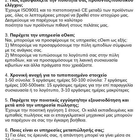
ελέγχου;
Έχουμε ISO9001 και το πιστοποιητικό CE μεταξύ των προϊόντων
μας, όλες οι λεπτομέρειες μπορεί να βρεθεί στον ιστοχώρο μας.
Δεσμεύουμε να παρέχουμε το καλύτερο
ποιότητα των προϊόντων πιθανή στους πελάτες μας.
3.
Παρέχετε την υπηρεσία cOem;
Ναι, μπορούμε να προσφέρουμε τις υπηρεσίες cOem ως εξής:
1) Μπορούμε να προσαρμόσουμε την πύλη εμποδίων σύμφωνα
με τις ανάγκες σας.
2) Μπορούμε να τυπώσουμε το λογότυπό σας στην πύλη
εμποδίων, και να προσαρμόσουμε τη λιανική συσκευασία
κιβωτίων και άλλα πράγματα που χρειάζεστε.
4.
Χρονική ανοχή για το τυποποιημένο στοιχείο
1-50 σύνολα: 5 εργάσιμες ημέρες 50-100 σύνολα: 7 εργάσιμες
ημέρες 100-500sets: 15 εργάσιμες ημέρες για την επί παραγγελία
συσκευασία ή το λογότυπο, 3-10 εργάσιμες ημέρες μακρύτερες
5.
Παρέχετε την ποιοτικές εγγύηση/την εξουσιοδότηση και
μετά από την υπηρεσία πώλησης;
Έχουμε την ποιοτική εγγύηση 1 έτους. Οι καλά εκπαιδευμένες και
εμπαθείς πωλήσεις και οι επαγγελματικοί μηχανικοί μας μπορούν
να παρέχουν σε σας την έγκαιρη βοήθεια.
6.
Ποιες είναι οι υπηρεσίες μεταπώλησής σας;
1) Για όλες τις έρευνές σας, η απάντηση μπορεί να γίνει μέσα σε
24 ώρες.