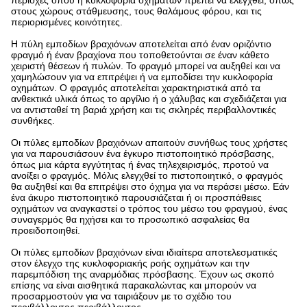
περιοχές όπου η κυκλοφορία οχημάτων πρέπει να ελεγχθεί, όπως
στους χώρους στάθμευσης, τους θαλάμους φόρου, και τις
περιορισμένες κοινότητες.
Η πύλη εμποδίων βραχιόνων αποτελείται από έναν οριζόντιο
φραγμό ή έναν βραχίονα που τοποθετούνται σε έναν κάθετο
χειριστή θέσεων ή πυλών. Το φραγμό μπορεί να αυξηθεί και να
χαμηλώσουν για να επιτρέψει ή να εμποδίσει την κυκλοφορία
οχημάτων. Ο φραγμός αποτελείται χαρακτηριστικά από τα
ανθεκτικά υλικά όπως το αργίλιο ή ο χάλυβας και σχεδιάζεται για
να αντισταθεί τη βαριά χρήση και τις σκληρές περιβαλλοντικές
συνθήκες.
Οι πύλες εμποδίων βραχιόνων απαιτούν συνήθως τους χρήστες
για να παρουσιάσουν ένα έγκυρο πιστοποιητικό πρόσβασης,
όπως μια κάρτα εγγύτητας ή ένας τηλεχειρισμός, προτού να
ανοίξει ο φραγμός. Μόλις ελεγχθεί το πιστοποιητικό, ο φραγμός
θα αυξηθεί και θα επιτρέψει στο όχημα για να περάσει μέσω. Εάν
ένα άκυρο πιστοποιητικό παρουσιάζεται ή οι προσπάθειες
οχημάτων να αναγκαστεί ο τρόπος του μέσω του φραγμού, ένας
συναγερμός θα ηχήσει και το προσωπικό ασφαλείας θα
προειδοποιηθεί.
Οι πύλες εμποδίων βραχιόνων είναι ιδιαίτερα αποτελεσματικές
στον έλεγχο της κυκλοφοριακής ροής οχημάτων και την
παρεμπόδιση της αναρμόδιας πρόσβασης. Έχουν ως σκοπό
επίσης να είναι αισθητικά παρακαλώντας και μπορούν να
προσαρμοστούν για να ταιριάξουν με το σχέδιο του