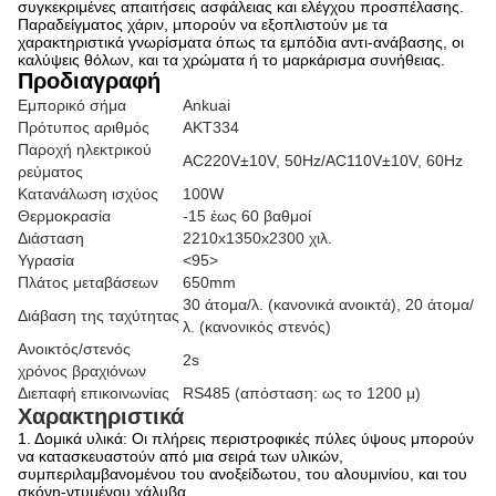
συγκεκριμένες απαιτήσεις ασφάλειας και ελέγχου προσπέλασης.
Παραδείγματος χάριν, μπορούν να εξοπλιστούν με τα
χαρακτηριστικά γνωρίσματα όπως τα εμπόδια αντι-ανάβασης, οι
καλύψεις θόλων, και τα χρώματα ή το μαρκάρισμα συνήθειας.
Προδιαγραφή
Εμπορικό σήμα
Ankuai
Πρότυπος αριθμός
AKT334
Παροχή ηλεκτρικού
AC220V±10V, 50Hz/AC110V±10V, 60Hz
ρεύματος
Κατανάλωση ισχύος
100W
Θερμοκρασία
-15 έως 60 βαθμοί
Διάσταση
2210x1350x2300 χιλ.
Υγρασία
<95>
Πλάτος μεταβάσεων
650mm
30 άτομα/λ. (κανονικά ανοικτά), 20 άτομα/
Διάβαση της ταχύτητας
λ. (κανονικός στενός)
Ανοικτός/στενός
2s
χρόνος βραχιόνων
Διεπαφή επικοινωνίας
RS485 (απόσταση: ως το 1200 μ)
Χαρακτηριστικά
1. Δομικά υλικά: Οι πλήρεις περιστροφικές πύλες ύψους μπορούν
να κατασκευαστούν από μια σειρά των υλικών,
συμπεριλαμβανομένου του ανοξείδωτου, του αλουμινίου, και του
σκόνη-ντυμένου χάλυβα.