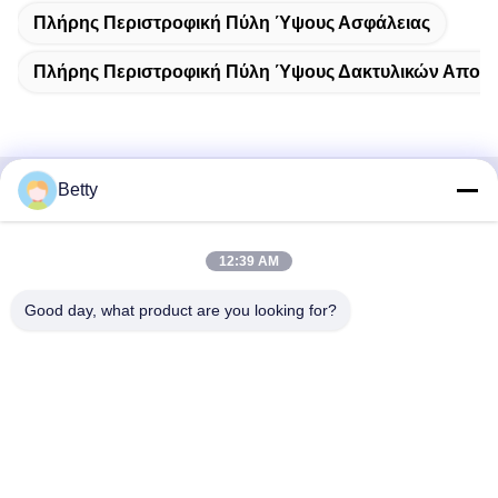
Πλήρης Περιστροφική Πύλη Ύψους Ασφάλειας
Πλήρης Περιστροφική Πύλη Ύψους Δακτυλικών Απο
Betty
Γρήγορη επικοινωνία
Διεύθυνση
12:39 AM
Δρόμος Νο 106, νότου Tangtian, πόλη Tangxia, Dongguan,
Good day, what product are you looking for?
Guangdong, Κίνα
Τηλ.:
86--13827208652
Ηλεκτρονικό ταχυδρομείο
betty@ankuai.net