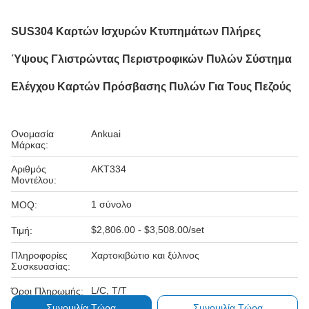
SUS304 Καρτών Ισχυρών Κτυπημάτων Πλήρες
Ύψους Γλιστρώντας Περιστροφικών Πυλών Σύστημα
Ελέγχου Καρτών Πρόσβασης Πυλών Για Τους Πεζούς
Ονομασία
Ankuai
Μάρκας:
Αριθμός
AKT334
Μοντέλου:
1 σύνολο
MOQ:
$2,806.00 - $3,508.00/set
Τιμή:
Πληροφορίες
Χαρτοκιβώτιο και ξύλινος
Συσκευασίας:
L/C, T/T
Όροι Πληρωμής:
Συνομιλία Τώρα
Συνομιλία Τώρα