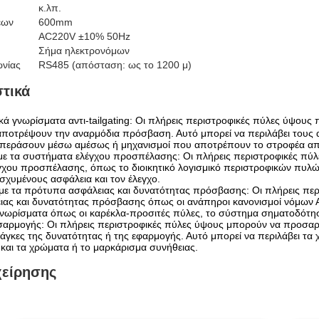
κ.λπ.
εων
600mm
AC220V ±10% 50Hz
Σήμα ηλεκτρονόμων
ωνίας
RS485 (απόσταση: ως το 1200 μ)
τικά
κά γνωρίσματα αντι-tailgating: Οι πλήρεις περιστροφικές πύλες ύψους 
να αποτρέψουν την αναρμόδια πρόσβαση. Αυτό μπορεί να περιλάβει τους
εράσουν μέσω αμέσως ή μηχανισμοί που αποτρέπουν το στροφέα από 
ε τα συστήματα ελέγχου προσπέλασης: Οι πλήρεις περιστροφικές πύλ
χου προσπέλασης, όπως το διοικητικό λογισμικό περιστροφικών πυλών
σχυμένους ασφάλεια και τον έλεγχο.
ε τα πρότυπα ασφάλειας και δυνατότητας πρόσβασης: Οι πλήρεις πε
ας και δυνατότητας πρόσβασης όπως οι ανάπηροι κανονισμοί νόμων Α
γνωρίσματα όπως οι καρέκλα-προσιτές πύλες, το σύστημα σηματοδότησης
σαρμογής: Οι πλήρεις περιστροφικές πύλες ύψους μπορούν να προσαρμ
άγκες της δυνατότητας ή της εφαρμογής. Αυτό μπορεί να περιλάβει τα
 και τα χρώματα ή το μαρκάρισμα συνήθειας.
χείρησης