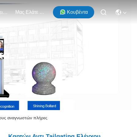
Μας Ελάτε Σε Επαφή Με
Κουβέντα
Εκδηλώσεις
τα
ψους αναγνωστών πλήρες
Καρτών Αντι Tailgating Ελέγχου