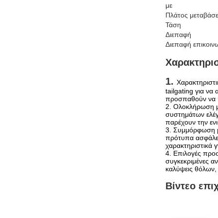
με
Πλάτος μεταβάσ
Τάση
Διεπαφή
Διεπαφή επικοιν
Χαρακτηρισ
1.
Χαρακτηριστι
tailgating για 
προσπαθούν να π
2. Ολοκλήρωση μ
συστημάτων ελέγ
παρέχουν την ενι
3. Συμμόρφωση μ
πρότυπα ασφάλει
χαρακτηριστικά 
4. Επιλογές προ
συγκεκριμένες αν
καλύψεις θόλων,
Βίντεο επι