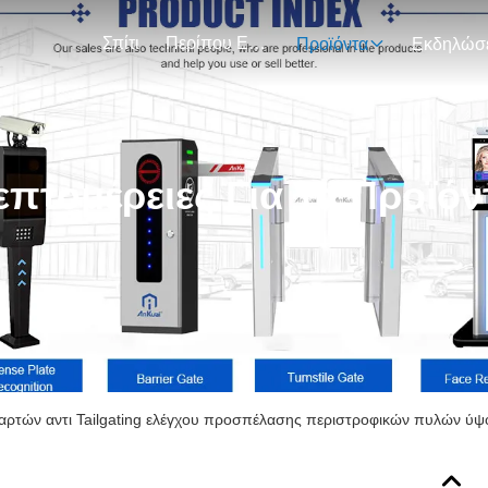
Σπίτι
Περίπου Εμείς
Προϊόντα
επτομέρειες Για Τα Προϊόν
αρτών αντι Tailgating ελέγχου προσπέλασης περιστροφικών πυλών ύ