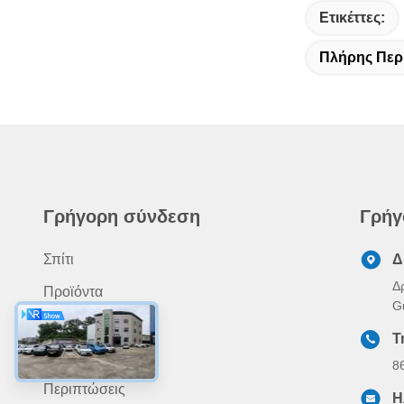
Ετικέττες:
Πλήρης Περ
Γρήγορη σύνδεση
Γρήγ
Σπίτι
Δ
Δ
Προϊόντα
G
Περίπου Εμείς
Τ
Ειδήσεις
8
Περιπτώσεις
Η