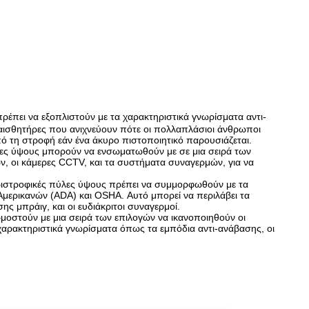
πρέπει να εξοπλιστούν με τα χαρακτηριστικά γνωρίσματα αντι-
 αισθητήρες που ανιχνεύουν πότε οι πολλαπλάσιοι άνθρωποι
τη στροφή εάν ένα άκυρο πιστοποιητικό παρουσιάζεται.
ες ύψους μπορούν να ενσωματωθούν με σε μια σειρά των
, οι κάμερες CCTV, και τα συστήματα συναγερμών, για να
ριστροφικές πύλες ύψους πρέπει να συμμορφωθούν με τα
μερικανών (ADA) και OSHA. Αυτό μπορεί να περιλάβει τα
 μπράιγ, και οι ευδιάκριτοι συναγερμοί.
οστούν με μια σειρά των επιλογών να ικανοποιηθούν οι
 χαρακτηριστικά γνωρίσματα όπως τα εμπόδια αντι-ανάβασης, οι