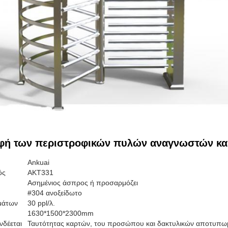
φή των περιστροφικών πυλών αναγνωστών κ
Ankuai
ός
AKT331
Ασημένιος άσπρος ή προσαρμόζει
#304 ανοξείδωτο
μάτων
30 ppl/λ.
1630*1500*2300mm
δέεται
Ταυτότητας καρτών, του προσώπου και δακτυλικών αποτυπω