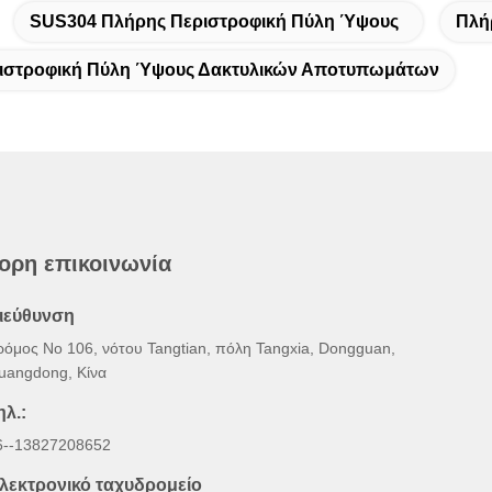
SUS304 Πλήρης Περιστροφική Πύλη Ύψους
Πλή
ιστροφική Πύλη Ύψους Δακτυλικών Αποτυπωμάτων
ορη επικοινωνία
ιεύθυνση
ρόμος Νο 106, νότου Tangtian, πόλη Tangxia, Dongguan,
uangdong, Κίνα
ηλ.:
6--13827208652
λεκτρονικό ταχυδρομείο