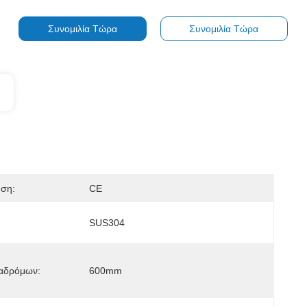
Συνομιλία Τώρα
Συνομιλία Τώρα
ηση:
CE
SUS304
ιαδρόμων:
600mm