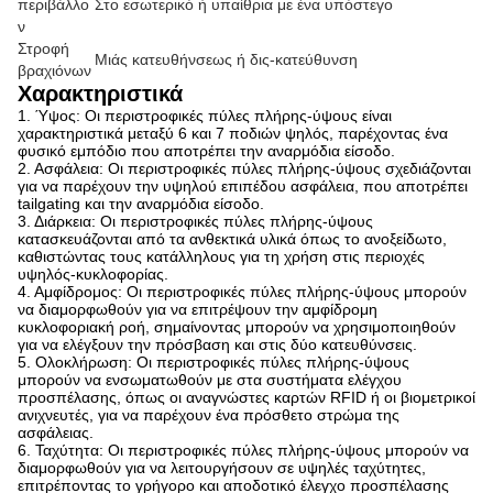
περιβάλλο
Στο εσωτερικό ή υπαίθρια με ένα υπόστεγο
ν
Στροφή
Μιάς κατευθήνσεως ή δις-κατεύθυνση
βραχιόνων
Χαρακτηριστικά
1.
Ύψος: Οι περιστροφικές πύλες πλήρης-ύψους είναι
χαρακτηριστικά μεταξύ 6 και 7 ποδιών ψηλός, παρέχοντας ένα
φυσικό εμπόδιο που αποτρέπει την αναρμόδια είσοδο.
2. Ασφάλεια: Οι περιστροφικές πύλες πλήρης-ύψους σχεδιάζονται
για να παρέχουν την υψηλού επιπέδου ασφάλεια, που αποτρέπει
tailgating και την αναρμόδια είσοδο.
3. Διάρκεια: Οι περιστροφικές πύλες πλήρης-ύψους
κατασκευάζονται από τα ανθεκτικά υλικά όπως το ανοξείδωτο,
καθιστώντας τους κατάλληλους για τη χρήση στις περιοχές
υψηλός-κυκλοφορίας.
4. Αμφίδρομος: Οι περιστροφικές πύλες πλήρης-ύψους μπορούν
να διαμορφωθούν για να επιτρέψουν την αμφίδρομη
κυκλοφοριακή ροή, σημαίνοντας μπορούν να χρησιμοποιηθούν
για να ελέγξουν την πρόσβαση και στις δύο κατευθύνσεις.
5. Ολοκλήρωση: Οι περιστροφικές πύλες πλήρης-ύψους
μπορούν να ενσωματωθούν με στα συστήματα ελέγχου
προσπέλασης, όπως οι αναγνώστες καρτών RFID ή οι βιομετρικοί
ανιχνευτές, για να παρέχουν ένα πρόσθετο στρώμα της
ασφάλειας.
6. Ταχύτητα: Οι περιστροφικές πύλες πλήρης-ύψους μπορούν να
διαμορφωθούν για να λειτουργήσουν σε υψηλές ταχύτητες,
επιτρέποντας το γρήγορο και αποδοτικό έλεγχο προσπέλασης