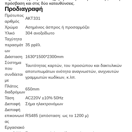
πρόσβαση και στις δύο κατευθύνσεις.
Προδιαγραφή
Πρότυπος
AKT331
αριθμός
Χρώμα
Ασημένιος άσπρος ή προσαρμόζει
Υλικό
304 ανοξείδωτο
Ταχύτητα
περασμάτ
35 ppl/λ.
ων
Διάσταση
1630*1500*2300mm
Σύστημα
Ταυτότητας καρτών, του προσώπου και δακτυλικών
που
αποτυπωμάτων ενότητα αναγνωστών, ανιχνευτών
συνδέεται
γραμμωτών κωδίκων, κ.λπ.
με
Πλάτος
650mm
διαδρόμων
Τάση
AC220V ±10% 50Hz
Διεπαφή
Σήμα ηλεκτρονόμων
Διεπαφή
επικοινωνί
RS485 (απόσταση: ως το 1200 μ)
ας
Εργασιακό