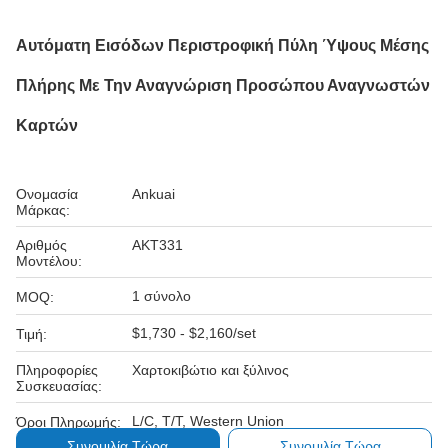
Αυτόματη Εισόδων Περιστροφική Πύλη Ύψους Μέσης
Πλήρης Με Την Αναγνώριση Προσώπου Αναγνωστών
Καρτών
Ονομασία
Ankuai
Μάρκας:
Αριθμός
AKT331
Μοντέλου:
1 σύνολο
MOQ:
$1,730 - $2,160/set
Τιμή:
Πληροφορίες
Χαρτοκιβώτιο και ξύλινος
Συσκευασίας:
L/C, T/T, Western Union
Όροι Πληρωμής:
Συνομιλία Τώρα
Συνομιλία Τώρα