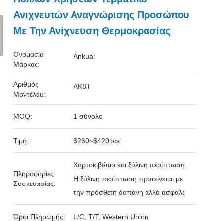
Ανιχνευτών Αναγνώρισης Προσώπου
Με Την Ανίχνευση Θερμοκρασίας
Ονομασία
Ankuai
Μάρκας:
Αριθμός
AK8T
Μοντέλου:
MOQ:
1 σύνολο
Τιμή:
$260~$420pcs
Χαρτοκιβώτιο και ξύλινη περίπτωση.
Πληροφορίες
Η ξύλινη περίπτωση προτείνεται με
Συσκευασίας:
την πρόσθετη δαπάνη αλλά ασφαλέ
Όροι Πληρωμής:
L/C, T/T, Western Union