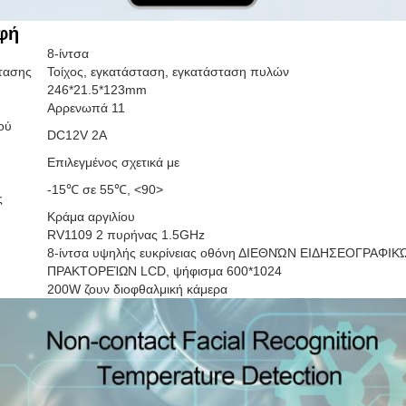
φή
8-ίντσα
τασης
Τοίχος, εγκατάσταση, εγκατάσταση πυλών
246*21.5*123mm
Αρρενωπά 11
ού
DC12V 2A
Επιλεγμένος σχετικά με
-15℃ σε 55℃, <90>
ς
Κράμα αργιλίου
RV1109 2 πυρήνας 1.5GHz
8-ίντσα υψηλής ευκρίνειας οθόνη ΔΙΕΘΝΏΝ ΕΙΔΗΣΕΟΓΡΑΦΙΚ
ΠΡΑΚΤΟΡΕΊΩΝ LCD, ψήφισμα 600*1024
200W ζουν διοφθαλμική κάμερα