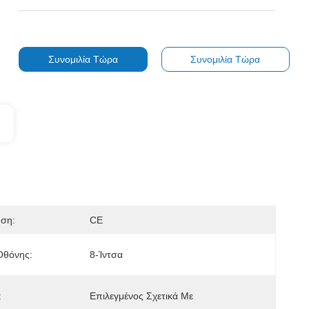
Συνομιλία Τώρα
Συνομιλία Τώρα
ηση:
CE
Οθόνης:
8-Ίντσα
:
Επιλεγμένος Σχετικά Με