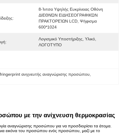
8-Ίντσα Υψηλής Ευκρίνειας Οθόνη 
ΔΙΕΘΝΏΝ ΕΙΔΗΣΕΟΓΡΑΦΙΚΏΝ 
δειξης:
ΠΡΑΚΤΟΡΕΊΩΝ LCD, Ψήφισμα 
600*1024
Λογισμικό Υποστήριξης, Υλικό, 
γή:
ΛΟΓΟΤΥΠΟ
fringerprint ανιχνευτής αναγνώρισης προσώπου
, 
οσώπου με την ανίχνευση θερμοκρασίας
ογία αναγνώρισης προσώπου για να προσδιορίσει τα άτομα.
μια εικόνα του προσώπου ενός προσώπου, μαζί με το