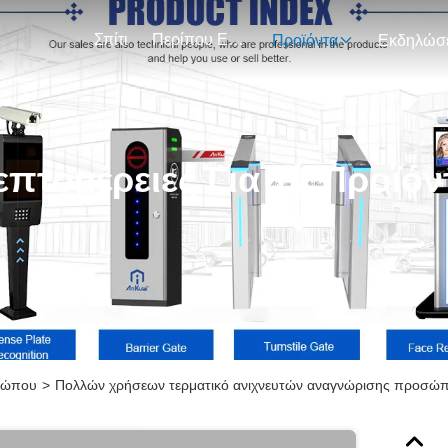
Σπίτι
Περίπου Εμείς
Προϊόντα
επτομέρειες Για Τα Προϊόν
σώπου
>
Πολλών χρήσεων τερματικό ανιχνευτών αναγνώρισης προσώπο