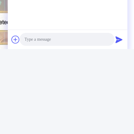
Photo
Video Call
Audio Call