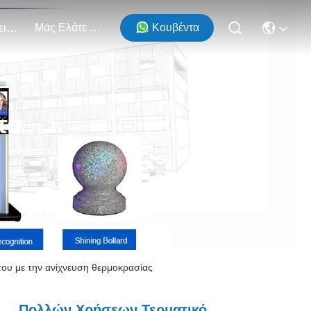
Μας Ελάτε Σε Επαφή Με
Κουβέντα
Εκδηλώσεις
τα
υ με την ανίχνευση θερμοκρασίας
Πολλών Χρήσεων Τερματικό