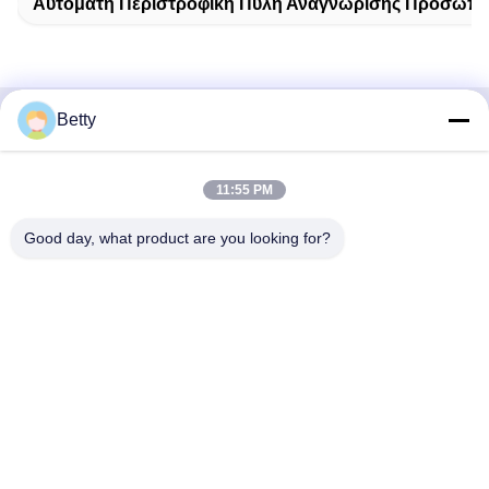
Αυτόματη Περιστροφική Πύλη Αναγνώρισης Προσώπ
Betty
Γρήγορη επικοινωνία
Διεύθυνση
11:55 PM
Δρόμος Νο 106, νότου Tangtian, πόλη Tangxia, Dongguan,
Good day, what product are you looking for?
Guangdong, Κίνα
Τηλ.:
86--13827208652
Ηλεκτρονικό ταχυδρομείο
betty@ankuai.net