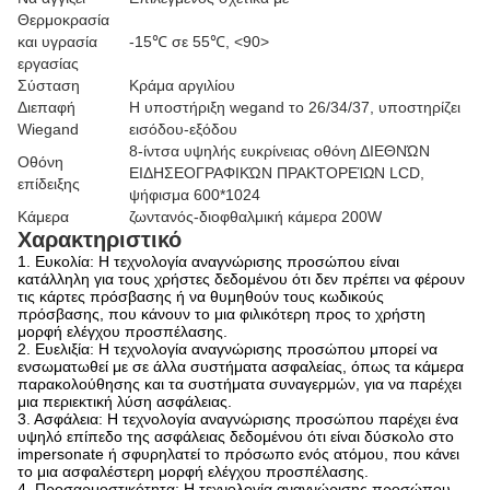
Θερμοκρασία
και υγρασία
-15℃ σε 55℃,
<90>
εργασίας
Σύσταση
Κράμα αργιλίου
Διεπαφή
Η υποστήριξη wegand το 26/34/37, υποστηρίζει
Wiegand
εισόδου-εξόδου
8-ίντσα υψηλής ευκρίνειας οθόνη ΔΙΕΘΝΏΝ
Οθόνη
ΕΙΔΗΣΕΟΓΡΑΦΙΚΏΝ ΠΡΑΚΤΟΡΕΊΩΝ LCD,
επίδειξης
ψήφισμα 600*1024
Κάμερα
ζωντανός-διοφθαλμική
κάμερα 200W
Χαρακτηριστικό
1. Ευκολία: Η τεχνολογία αναγνώρισης προσώπου είναι
κατάλληλη για τους χρήστες δεδομένου ότι δεν πρέπει να φέρουν
τις κάρτες πρόσβασης ή να θυμηθούν τους κωδικούς
πρόσβασης, που κάνουν το μια φιλικότερη προς το χρήστη
μορφή ελέγχου προσπέλασης.
2. Ευελιξία: Η τεχνολογία αναγνώρισης προσώπου μπορεί να
ενσωματωθεί με σε άλλα συστήματα ασφαλείας, όπως τα κάμερα
παρακολούθησης και τα συστήματα συναγερμών, για να παρέχει
μια περιεκτική λύση ασφάλειας.
3. Ασφάλεια: Η τεχνολογία αναγνώρισης προσώπου παρέχει ένα
υψηλό επίπεδο της ασφάλειας δεδομένου ότι είναι δύσκολο στο
impersonate ή σφυρηλατεί το πρόσωπο ενός ατόμου, που κάνει
το μια ασφαλέστερη μορφή ελέγχου προσπέλασης.
4. Προσαρμοστικότητα: Η τεχνολογία αναγνώρισης προσώπου