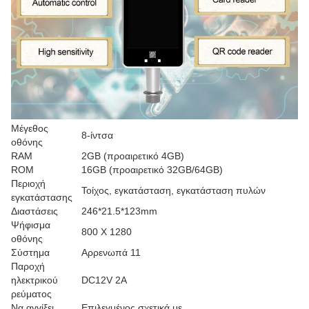
Μέγεθος
8-ίντσα
οθόνης
RAM
2GB (προαιρετικό 4GB)
ROM
16GB (προαιρετικό 32GB/64GB)
Περιοχή
Τοίχος, εγκατάσταση, εγκατάσταση πυλών
εγκατάστασης
Διαστάσεις
246*21.5*123mm
Ψήφισμα
800 X 1280
οθόνης
Σύστημα
Αρρενωπά 11
Παροχή
ηλεκτρικού
DC12V 2A
ρεύματος
Να αγγίξει
Επιλεγμένος σχετικά με