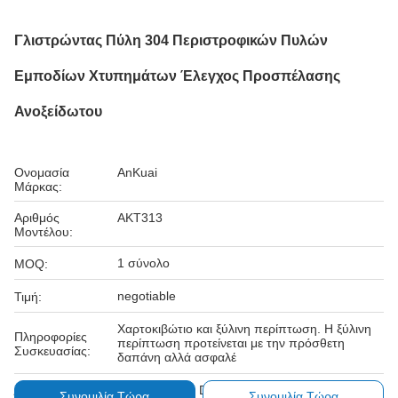
Γλιστρώντας Πύλη 304 Περιστροφικών Πυλών
Εμποδίων Χτυπημάτων Έλεγχος Προσπέλασης
Ανοξείδωτου
Ονομασία
AnKuai
Μάρκας:
Αριθμός
AKT313
Μοντέλου:
1 σύνολο
MOQ:
negotiable
Τιμή:
Χαρτοκιβώτιο και ξύλινη περίπτωση. Η ξύλινη
Πληροφορίες
περίπτωση προτείνεται με την πρόσθετη
Συσκευασίας:
δαπάνη αλλά ασφαλέ
D/A, L/C, D/A, D/P, T/T, Western Union,
Συνομιλία Τώρα
Συνομιλία Τώρα