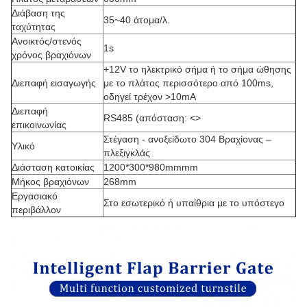
Διάβαση της
35~40 άτομα/λ.
ταχύτητας
Ανοικτός/στενός
1s
χρόνος βραχιόνων
+12V το ηλεκτρικό σήμα ή το σήμα ώθησης
Διεπαφή εισαγωγής
με το πλάτος περισσότερο από 100ms,
οδηγεί τρέχον >10mA
Διεπαφή
RS485 (απόσταση:
<>
επικοινωνίας
Στέγαση - ανοξείδωτο 304 Βραχίονας –
Υλικό
πλεξιγκλάς
Διάσταση κατοικίας
1200*300*980mmmm
Μήκος βραχιόνων
268mm
Εργασιακό
Στο εσωτερικό ή υπαίθρια με το υπόστεγο
περιβάλλον