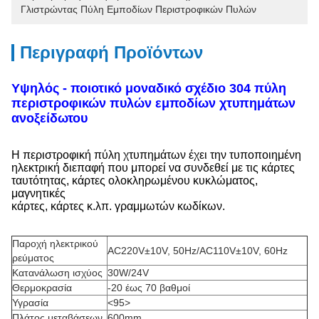
Γλιστρώντας Πύλη Εμποδίων Περιστροφικών Πυλών
Περιγραφή Προϊόντων
Υψηλός - ποιοτικό μοναδικό σχέδιο 304 πύλη
περιστροφικών πυλών εμποδίων χτυπημάτων
ανοξείδωτου
Η περιστροφική πύλη χτυπημάτων έχει την τυποποιημένη
ηλεκτρική διεπαφή που μπορεί να συνδεθεί με τις κάρτες
ταυτότητας, κάρτες ολοκληρωμένου κυκλώματος,
μαγνητικές
κάρτες, κάρτες κ.λπ. γραμμωτών κωδίκων.
Παροχή ηλεκτρικού
AC220V±10V, 50Hz/AC110V±10V, 60Hz
ρεύματος
Κατανάλωση ισχύος
30W/24V
Θερμοκρασία
-20 έως 70 βαθμοί
Υγρασία
<95>
Πλάτος μεταβάσεων
600mm