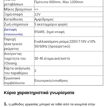
Πρότυπα 600mm, Max 1200mm
μεταβάσεων
Μήκος βραχιόνων
<>
Ξηρά επαφή
12V
Κατεύθυνση
Αμφίδρομος
Ζωή υπηρεσιών
5 εκατομμύριο φορές
Διεπαφή
RS485, ξηρά επαφή
επικοινωνίας
Παροχή
Εναλλασσόμενο ρεύμα 220V/110V ±10%
ηλεκτρικού
50/60Hz (προαιρετικό)
ρεύματος
Ανοίγοντας
ταχύτητα του
30-45 άτομα ανά λεπτό
/Closing
Κάρτα-ανάγνωση
2
του παραθύρου
Εργασιακά
Εσωτερικός/υπαίθριος
περιβάλλοντα
Κύρια χαρακτηριστικά γνωρίσματα
1.
η μέθοδος εργασίας μπορεί να τεθεί από τα κουμπιά στην