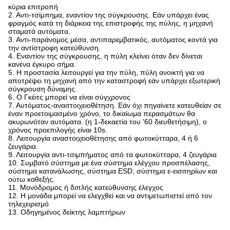
κύρια επιτροπή
2. Αντι-τσίμπημα, εναντίον της σύγκρουσης. Εάν υπάρχει ένας
φραγμός κατά τη διάρκεια της επιστροφής της πύλης, η μηχανή
σταματά αυτόματα.
3. Αντι-παράνομος μέσα, αντιπαρεμβατικός, αυτόματος κοντά για
την αντίστροφη κατεύθυνση.
4. Εναντίον της σύγκρουσης, η πύλη κλείνει όταν δεν δίνεται
κανένα έγκυρο σήμα.
5. Η προστασία λειτουργεί για την πύλη, πύλη ανοικτή για να
αποτρέψει τη μηχανή από την καταστροφή εάν υπάρχει εξωτερική
σύγκρουση δύναμης.
6. Ο Γκέιτς μπορεί να είναι σύγχρονος
7. Αυτόματος-αναστοιχειοθέτηση. Εάν όχι πηγαίνετε κατευθείαν σε
έναν προετοιμασμένο χρόνο, το δικαίωμα περασμάτων θα
ακυρωνόταν αυτόματα. (η 1-δεκαετία του '60 διευθετήσιμη), ο
χρόνος προεπιλογής είναι 10s.
8. Λειτουργία αναστοιχειοθέτησης από φωτοκύτταρα, 4 ή 6
ζευγάρια.
9. Λειτουργία αντι-τσιμπήματος από τα φωτοκύτταρα, 4 ζευγάρια
10. Συμβατό σύστημα με ένα σύστημα ελέγχου προσπέλασης,
σύστημα κατανάλωσης, σύστημα ESD, σύστημα ε-εισιτηρίων και
ούτω καθεξής.
11. Μονόδρομος ή διπλής κατεύθυνσης έλεγχος
12. Η μονάδα μπορεί να ελεγχθεί και να αντιμετωπιστεί από τον
τηλεχειρισμό
13. Οδηγημένος δείκτης λαμπτήρων