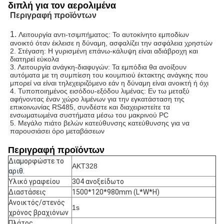
διπλή για τον αερολιμένα
Περιγραφή προϊόντων
1. 
Λειτουργία αντι-τσιμπήματος: Το αυτοκίνητο εμποδίων 
ανοικτό όταν έκλεισε η δύναμη, ασφαλίζει την ασφάλεια χρηστών
2. Στέγαση: Η γυρισμένη επάνω-κάλυψη είναι αδιάβροχη και 
διατηρεί εύκολα
3. Λειτουργία ανάγκη-διαφυγών: Τα εμπόδια θα ανοίξουν 
αυτόματα με τη συμπίεση του κουμπιού έκτακτης ανάγκης που 
μπορεί να είναι τηλεχειριζόμενο εάν η δύναμη είναι ανοικτή ή όχι
4. Τυποποιημένος εισόδου-εξόδου λιμένας: Εν τω μεταξύ 
αφήνοντας έναν χώρο λιμένων για την εγκατάσταση της 
επικοινωνίας RS485, συνδέστε και διαχειριστείτε τα 
ενσωματωμένα συστήματα μέσω του μακρινού PC
5. Μεγάλο πιάτο βελών κατεύθυνσης κατεύθυνσης για να 
παρουσιάσει όρο μεταβάσεων
Περιγραφή προϊόντων
Διαμορφώστε το
AKT328
αριθ.
Υλικό γραφείου
304 ανοξείδωτο
Διαστάσεις
1500*120*980mm (L*W*H)
Ανοικτός/στενός
1s
χρόνος βραχιόνων
Πλάτος