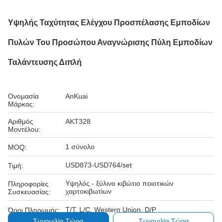
Υψηλής Ταχύτητας Ελέγχου Προσπέλασης Εμποδίων
Πυλών Του Προσώπου Αναγνώρισης Πύλη Εμποδίων
Ταλάντευσης Διπλή
Ονομασία
AnKuai
Μάρκας:
Αριθμός
AKT328
Μοντέλου:
1 σύνολο
MOQ:
USD873-USD764/set
Τιμή:
Υψηλός - ξύλινο κιβώτιο ποιοτικών
Πληροφορίες
χαρτοκιβωτίων
Συσκευασίας:
T/T, L/C, Western Union, D/P
Όροι Πληρωμής:
Συνομιλία Τώρα
Συνομιλία Τώρα