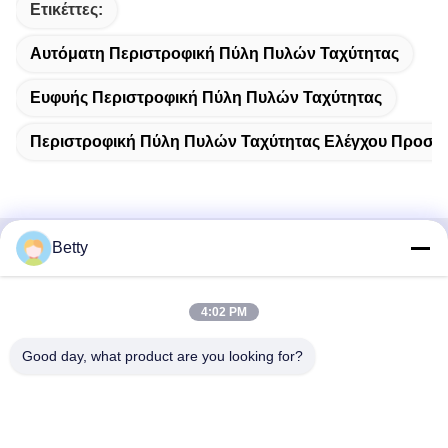
Ετικέττες:
Αυτόματη Περιστροφική Πύλη Πυλών Ταχύτητας
Ευφυής Περιστροφική Πύλη Πυλών Ταχύτητας
Περιστροφική Πύλη Πυλών Ταχύτητας Ελέγχου Προσπ
Betty
Γρήγορη επικοινωνία
4:02 PM
Διεύθυνση
Δρόμος Νο 106, νότου Tangtian, πόλη Tangxia, Dongguan,
Good day, what product are you looking for?
Guangdong, Κίνα
Τηλ.:
86--13827208652