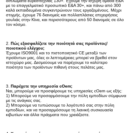
διπλώματα ευρεσιτεχνίας 130+. Έχουμε την ισχυρή ομάδα Ε&Α 
με το επαγγελματικό προσωπικό Ε&Α 30+, και πάνω από 300 
καλά εκπαιδευμένα συγκεντρώνουν τους εργαζομένους. Μέχρι 
στιγμής, έχουμε 76 διανομείς και πολλαπλάσιες επιχειρήσεις 
γουλιάς στην Κίνα, και περισσότερους από 50 διανομείς σε όλο 
τον κόσμο.
2. 
Πώς εξασφαλίζετε την ποιότητά σας προϊόντος/
ποιοτικού ελέγχου;
Έχουμε ISO9001 και το πιστοποιητικό CE μεταξύ των 
προϊόντων μας, όλες οι λεπτομέρειες μπορεί να βρεθεί στον 
ιστοχώρο μας. Δεσμεύουμε να παρέχουμε το καλύτερο
ποιότητα των προϊόντων πιθανή στους πελάτες μας.
3. 
Παρέχετε την υπηρεσία cOem;
Ναι, μπορούμε να προσφέρουμε τις υπηρεσίες cOem ως εξής:
1) Μπορούμε να προσαρμόσουμε την πύλη εμποδίων σύμφωνα 
με τις ανάγκες σας.
2) Μπορούμε να τυπώσουμε το λογότυπό σας στην πύλη 
εμποδίων, και να προσαρμόσουμε τη λιανική συσκευασία 
κιβωτίων και άλλα πράγματα που χρειάζεστε.