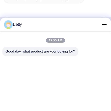
Betty
Γρήγορη επικοινωνία
12:55 AM
Διεύθυνση
Δρόμος Νο 106, νότου Tangtian, πόλη Tangxia, Dongguan,
Good day, what product are you looking for?
Guangdong, Κίνα
Τηλ.:
86--13827208652
Ηλεκτρονικό ταχυδρομείο
betty@ankuai.net