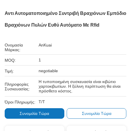
Αντι Αυτοματοποιημένο Συντριβή Βραχιόνων Εμπόδιο
Βραχιόνων Πυλών Ευθύ Αυτόματο Με Rfid
Ονομασία
AnKuai
Μάρκας:
1
MOQ:
negotiable
Τιμή:
Η τυποποιημένη συσκευασία είναι κιβώτιο
Πληροφορίες
χαρτοκιβωτίων. Η ξύλινη περίπτωση θα είναι
Συσκευασίας:
πρόσθετο κόστος.
T/T
Όροι Πληρωμής:
Συνομιλία Τώρα
Συνομιλία Τώρα