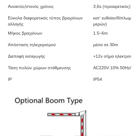
Ανοικτός/στενός χρόνος
3,6s (προαιρετικός)
Εύκολα διαφορετικός τύπος βραχιόνων
κατ' ευθείαν/δίπλωμα
αλλαγής
μερών)
Μήκος βραχιόνων
1.5~6m
Απόσταση τηλεχειρισμού
μέσα σε 30m
Διεπαφή εισαγωγής
+12v σήμα ηλεκτρον
Τάση πυλών χώρων στάθμευσης
AC220V 10% 50Hz/συ
IP
IP54