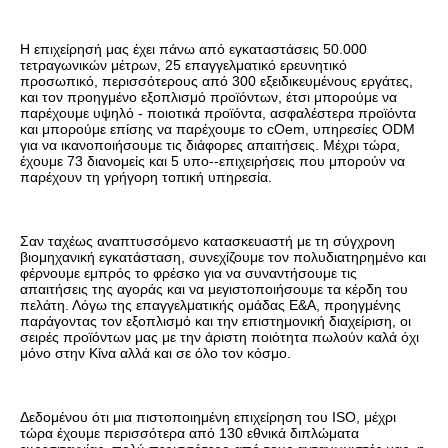
Η επιχείρησή μας έχει πάνω από εγκαταστάσεις 50.000 
τετραγωνικών μέτρων, 25 επαγγελματικό ερευνητικό 
προσωπικό, περισσότερους από 300 εξειδικευμένους εργάτες, 
και τον προηγμένο εξοπλισμό προϊόντων, έτσι μπορούμε να 
παρέχουμε υψηλό - ποιοτικά προϊόντα, ασφαλέστερα προϊόντα 
και μπορούμε επίσης να παρέχουμε το cOem, υπηρεσίες ODM 
για να ικανοποιήσουμε τις διάφορες απαιτήσεις. Μέχρι τώρα, 
έχουμε 73 διανομείς και 5 υπο--επιχειρήσεις που μπορούν να 
παρέχουν τη γρήγορη τοπική υπηρεσία.
Σαν ταχέως αναπτυσσόμενο κατασκευαστή με τη σύγχρονη 
βιομηχανική εγκατάσταση, συνεχίζουμε τον πολυδιατηρημένο και 
φέρνουμε εμπρός το φρέσκο για να συναντήσουμε τις 
απαιτήσεις της αγοράς και να μεγιστοποιήσουμε τα κέρδη του 
πελάτη. Λόγω της επαγγελματικής ομάδας Ε&Α, προηγμένης 
παράγοντας τον εξοπλισμό και την επιστημονική διαχείριση, οι 
σειρές προϊόντων μας με την άριστη ποιότητα πωλούν καλά όχι 
μόνο στην Κίνα αλλά και σε όλο τον κόσμο.
Δεδομένου ότι μια πιστοποιημένη επιχείρηση του ISO, μέχρι 
τώρα έχουμε περισσότερα από 130 εθνικά διπλώματα 