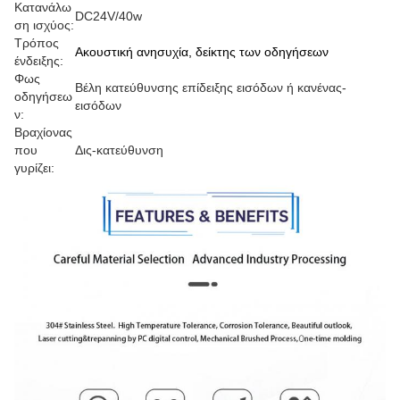
Κατανάλω
DC24V/40w
ση ισχύος:
Τρόπος
Ακουστική ανησυχία, δείκτης των οδηγήσεων
ένδειξης:
Φως
Βέλη κατεύθυνσης επίδειξης εισόδων ή κανένας-
οδηγήσεω
εισόδων
ν:
Βραχίονας
που
Δις-κατεύθυνση
γυρίζει: