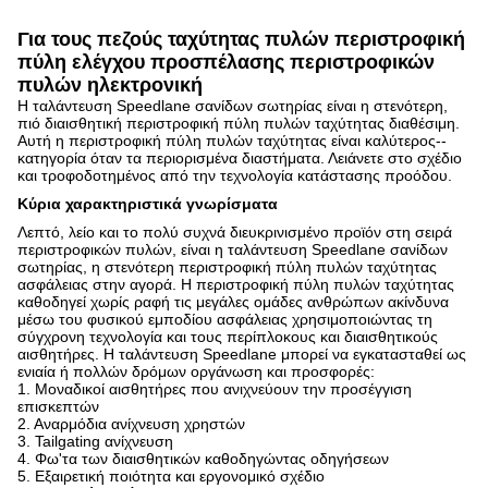
Για τους πεζούς ταχύτητας πυλών περιστροφική
πύλη ελέγχου προσπέλασης περιστροφικών
πυλών ηλεκτρονική
Η ταλάντευση Speedlane σανίδων σωτηρίας είναι η στενότερη,
πιό διαισθητική περιστροφική πύλη πυλών ταχύτητας διαθέσιμη.
Αυτή η περιστροφική πύλη πυλών ταχύτητας είναι καλύτερος--
κατηγορία όταν τα περιορισμένα διαστήματα. Λειάνετε στο σχέδιο
και τροφοδοτημένος από την τεχνολογία κατάστασης προόδου.
Κύρια χαρακτηριστικά γνωρίσματα
Λεπτό, λείο και το πολύ συχνά διευκρινισμένο προϊόν στη σειρά
περιστροφικών πυλών, είναι η ταλάντευση Speedlane σανίδων
σωτηρίας, η στενότερη περιστροφική πύλη πυλών ταχύτητας
ασφάλειας στην αγορά. Η περιστροφική πύλη πυλών ταχύτητας
καθοδηγεί χωρίς ραφή τις μεγάλες ομάδες ανθρώπων ακίνδυνα
μέσω του φυσικού εμποδίου ασφάλειας χρησιμοποιώντας τη
σύγχρονη τεχνολογία και τους περίπλοκους και διαισθητικούς
αισθητήρες. Η ταλάντευση Speedlane μπορεί να εγκατασταθεί ως
ενιαία ή πολλών δρόμων οργάνωση και προσφορές:
1. Μοναδικοί αισθητήρες που ανιχνεύουν την προσέγγιση
επισκεπτών
2. Αναρμόδια ανίχνευση χρηστών
3. Tailgating ανίχνευση
4. Φω'τα των διαισθητικών καθοδηγώντας οδηγήσεων
5. Εξαιρετική ποιότητα και εργονομικό σχέδιο