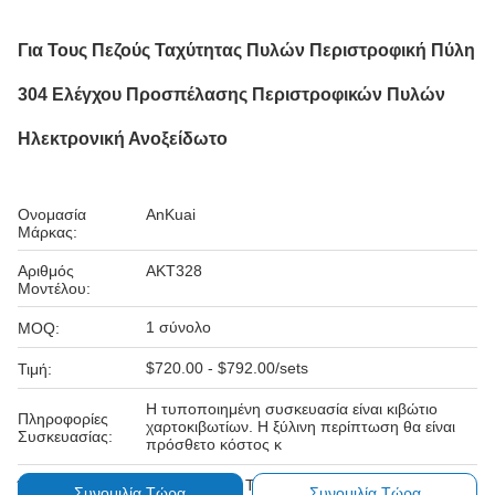
Για Τους Πεζούς Ταχύτητας Πυλών Περιστροφική Πύλη
304 Ελέγχου Προσπέλασης Περιστροφικών Πυλών
Ηλεκτρονική Ανοξείδωτο
Ονομασία
AnKuai
Μάρκας:
Αριθμός
AKT328
Μοντέλου:
1 σύνολο
MOQ:
$720.00 - $792.00/sets
Τιμή:
Η τυποποιημένη συσκευασία είναι κιβώτιο
Πληροφορίες
χαρτοκιβωτίων. Η ξύλινη περίπτωση θα είναι
Συσκευασίας:
πρόσθετο κόστος κ
L/C, D/A, D/P, T/T, Western Union
Όροι Πληρωμής:
Συνομιλία Τώρα
Συνομιλία Τώρα