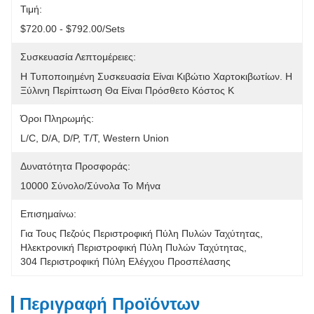
Τιμή:
$720.00 - $792.00/sets
Συσκευασία Λεπτομέρειες:
Η Τυποποιημένη Συσκευασία Είναι Κιβώτιο Χαρτοκιβωτίων. Η 
Ξύλινη Περίπτωση Θα Είναι Πρόσθετο Κόστος Κ
Όροι Πληρωμής:
L/C, D/A, D/P, T/T, Western Union
Δυνατότητα Προσφοράς:
10000 Σύνολο/σύνολα Το Μήνα
Επισημαίνω:
Για Τους Πεζούς Περιστροφική Πύλη Πυλών Ταχύτητας
, 
Ηλεκτρονική Περιστροφική Πύλη Πυλών Ταχύτητας
, 
304 Περιστροφική Πύλη Ελέγχου Προσπέλασης
Περιγραφή Προϊόντων