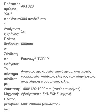
Πρότυπος
AKT328
αριθμός
Υλικό
προϊόντων
304 ανοξείδωτο
:
Ανοίγοντα
1s
ς χρόνος:
Πλάτος
διαδρόμω
600mm
ν:
Σύνδεση
που
Εισαγωγή TCP/IP
εισάγεται:
Το
Αναγνώστης καρτών ταυτότητας, ανιχνευτής
σύστημα
γραμμωτών κωδίκων, έλεγχος των οδηγήσεων,
σύνδεσε
αναγνώριση προσώπου, κ.λπ.
με:
Διάσταση:
1400*120*1020mm (ενιαίος πυρήνας)
Μηχανή:
Αβούρτσιστη ΣΥΝΕΧΗΣ μηχανή
Πλάτος
μεταβάσε
6001200mm (ανώτατος)
ων: