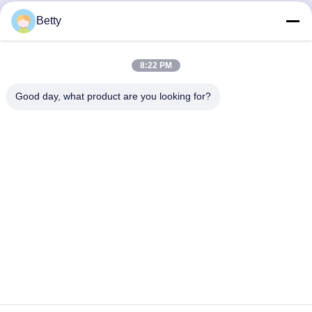
Betty
Γρήγορη επικοινωνία
Διεύθυνση
8:22 PM
Δρόμος Νο 106, νότου Tangtian, πόλη Tangxia, Dongguan,
Good day, what product are you looking for?
Guangdong, Κίνα
Τηλ.:
86--13827208652
Ηλεκτρονικό ταχυδρομείο
betty@ankuai.net
Πολιτική μυστικότητας
|
Sitemap
| Καλή ποιότητα της Κίνας
Περιστροφική πτερύγια φραγής Προμηθευτής. Πνευματικά
δικαιώματα © 2023-2026 Guangdong Ankuai Intelligent