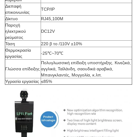
Διεπαφή
TCP/IP
επικοινωνίας
Δίκτυο
RJ45,100M
Παροχή
ηλεκτρικού
DC12V
ρεύματος
Τάση
220 β το /110V ±10%
Θερμοκρασία
-25℃~70℃
εργασίας
Πολυγλωσσική επίδειξη υποστήριξης. Κινεζικά,
Γλώσσα επίδειξης
αγγλικά, Ταϊλάνδη, σαουδικά αραβικά,
Μπανγκλαντές, Μογγολία, κ.λπ.
Υγρασία εργασίας
≤85%