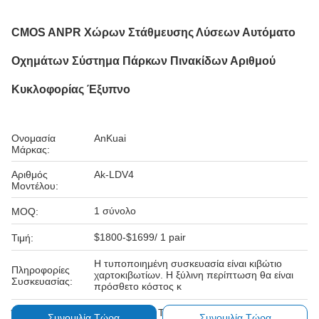
CMOS ANPR Χώρων Στάθμευσης Λύσεων Αυτόματο
Οχημάτων Σύστημα Πάρκων Πινακίδων Αριθμού
Κυκλοφορίας Έξυπνο
Ονομασία
AnKuai
Μάρκας:
Αριθμός
Ak-LDV4
Μοντέλου:
1 σύνολο
MOQ:
$1800-$1699/ 1 pair
Τιμή:
Η τυποποιημένη συσκευασία είναι κιβώτιο
Πληροφορίες
χαρτοκιβωτίων. Η ξύλινη περίπτωση θα είναι
Συσκευασίας:
πρόσθετο κόστος κ
L/C, D/A, D/P, T/T, Western Union
Όροι Πληρωμής:
Συνομιλία Τώρα
Συνομιλία Τώρα