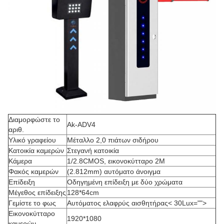
Διαμορφώστε το
Ak-ADV4
αριθ.
Υλικό γραφείου
Μέταλλο 2,0 πιάτων σιδήρου
Κατοικία καμερών
Στεγανή κατοικία
Κάμερα
1/2.8CMOS, εικονοκύτταρο 2M
Φακός καμερών
(2.812mm) αυτόματο άνοιγμα
Επίδειξη
Οδηγημένη επίδειξη με δύο χρώματα
Μέγεθος επίδειξης
128*64cm
Γεμίστε το φως
Αυτόματος ελαφρύς αισθητήρας< 30Lux="">
Εικονοκύτταρο
1920*1080
καμερών