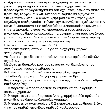
επεξεργασίας εικόνας, και τη συγκεχυμένη αναγνώριση για να
χτίσει τα χαρακτηριστικά του προτύπου οχημάτων, να
προσδιορίσει τα χαρακτηριστικά του οχήματος, όπως το πιάτο, το
πρότυπο, το χρώμα, κ.λπ. Μπορεί αυτόματα να εξαγάγει την
εικόνα πιάτων από μια εικόνα, χρησιμοποιεί την προηγμένη
τεχνολογία επεξεργασίας εικόνας, την αναγνώριση σχεδίων και την
τεχνητή νοημοσύνη στις συλλεχθείσες πληροφορίες εικόνων και
την επεξεργασία, μπορεί να προσδιορίσει τους αριθμούς
πινακίδων αριθμού κυκλοφορίας, τα γράμματα και τους κινεζικούς
χαρακτήρες, και να δώσει άμεσα τα αποτελέσματα αναγνώρισης,
κάνει το σύστημα να γίνει μια πραγματικότητα.
Πλεονεκτήματα συστημάτων ALPR
Υπηρεσία συστημάτων ALPR για τη διαχείριση χώρων
στάθμευσης
Αυτόματος προσδιορίστε το κείμενο και τους αριθμούς αδειών
οχημάτων
Μειώστε τη δυσκολία κόστους εργασίας και διαχείρισης του
συστήματος χώρων στάθμευσης
Βελτιώστε την αποδοτικότητα κυκλοφορίας οχημάτων
Ticketless/χωρίς κάρτα διαχείριση χώρων στάθμευσης.
Χαρακτήρας συστημάτων αναγνώρισης πινακίδων αριθμού
κυκλοφορίας:
1. Μπορέστε να προσδιορίσετε το κείμενο και τους αριθμούς
αδειών οχημάτων
2. Μπορέστε να προσδιορίσετε ένας-γραμμή και δύο αριθμούς
πινακίδων αριθμού κυκλοφορίας γραμμών
3. Μπορέστε να αναγνωρίσετε 0-2 επιστολές και αριθμούς 1 έως
4 για τον αριθμό πινακίδων αριθμού κυκλοφορίας