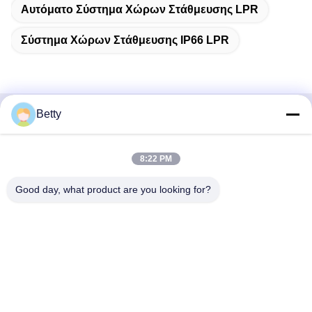
Αυτόματο Σύστημα Χώρων Στάθμευσης LPR
Σύστημα Χώρων Στάθμευσης IP66 LPR
Betty
Γρήγορη επικοινωνία
8:22 PM
Διεύθυνση
Δρόμος Νο 106, νότου Tangtian, πόλη Tangxia, Dongguan,
Good day, what product are you looking for?
Guangdong, Κίνα
Τηλ.:
86--13827208652
Ηλεκτρονικό ταχυδρομείο
betty@ankuai.net