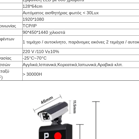
128*64cm
Αυτόματος αισθητήρας φωτός < 30Lux
1920*1080
οινωνίας
TCP/IP
90*450*1440 χιλιοστά
αφέντων
1 τεμάχιο / αυτοκίνητο, παράνομες εικόνες 2 τεμάχια / αυτο
220 V /110 V±10%
γασίας
-25°C~70°C
ωσσών
Αγγλικά,Ισπανικά,Κορεατικά,Ιαπωνικά,Αραβικά κλπ.
εταξύ
> 30000H
F)