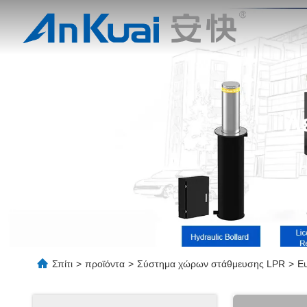
Λ
Σπίτι
>
προϊόντα
>
Σύστημα χώρων στάθμευσης LPR
>
Ε