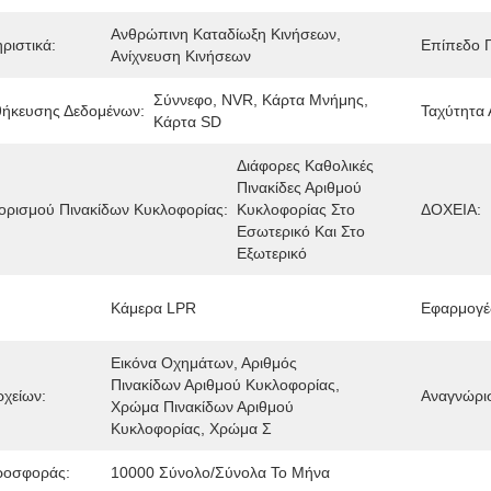
Ανθρώπινη Καταδίωξη Κινήσεων, 
ριστικά:
Επίπεδο 
Ανίχνευση Κινήσεων
Σύννεφο, NVR, Κάρτα Μνήμης, 
θήκευσης Δεδομένων:
Ταχύτητα 
Κάρτα SD
Διάφορες Καθολικές 
Πινακίδες Αριθμού 
ορισμού Πινακίδων Κυκλοφορίας:
Κυκλοφορίας Στο 
ΔΟΧΕΙΑ:
Εσωτερικό Και Στο 
Εξωτερικό
Κάμερα LPR
Εφαρμογέ
Εικόνα Οχημάτων, Αριθμός 
Πινακίδων Αριθμού Κυκλοφορίας, 
ρχείων:
Αναγνώρι
Χρώμα Πινακίδων Αριθμού 
Κυκλοφορίας, Χρώμα Σ
ροσφοράς:
10000 Σύνολο/σύνολα Το Μήνα