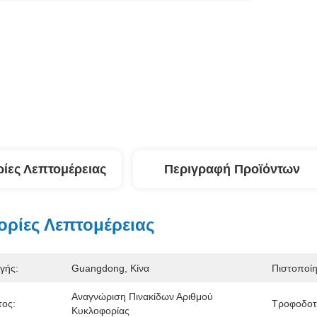
ίες Λεπτομέρειας
Περιγραφή Προϊόντων
ρίες Λεπτομέρειας
γής:
Guangdong, Κίνα
Πιστοποί
Αναγνώριση Πινακίδων Αριθμού 
τος:
Τροφοδοτ
Κυκλοφορίας