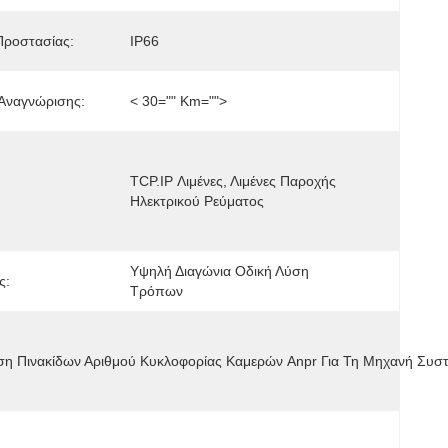
Προστασίας:
IP66
Αναγνώρισης:
< 30="" Km="">
TCP.IP Λιμένες, Λιμένες Παροχής 
Ηλεκτρικού Ρεύματος
Υψηλή Διαγώνια Οδική Λύση 
ς:
Τρόπων
ση Πινακίδων Αριθμού Κυκλοφορίας Καμερών Anpr Για Τη Μηχανή Συ