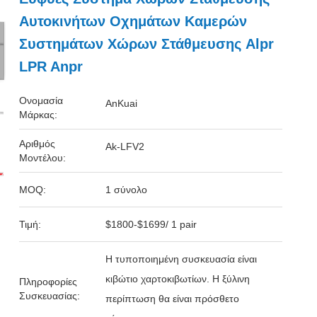
Αυτοκινήτων Οχημάτων Καμερών
Συστημάτων Χώρων Στάθμευσης Alpr
LPR Anpr
Ονομασία
AnKuai
Μάρκας:
Αριθμός
Ak-LFV2
Μοντέλου:
MOQ:
1 σύνολο
Τιμή:
$1800-$1699/ 1 pair
Η τυποποιημένη συσκευασία είναι
κιβώτιο χαρτοκιβωτίων. Η ξύλινη
Πληροφορίες
Συσκευασίας:
περίπτωση θα είναι πρόσθετο