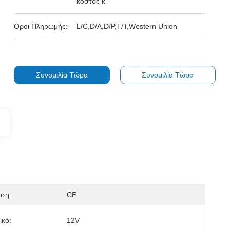
κόστος κ
Όροι Πληρωμής:
L/C,D/A,D/P,T/T,Western Union
Συνομιλία Τώρα
Συνομιλία Τώρα
ηση:
CE
ικό:
12V