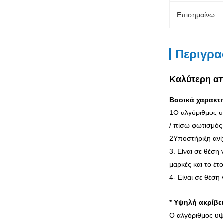
Επισημαίνω:
Περιγρα
Καλύτερη απ
Βασικά χαρακτη
1Ο αλγόριθμος υ
/ πίσω φωτισμός,
2Υποστήριξη ανί
3. Είναι σε θέσ
μαρκές και το έτ
4- Είναι σε θέση
* Υψηλή ακρίβε
Ο αλγόριθμος υψ