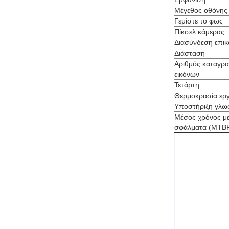
Μέγεθος οθόνης
Γεμίστε το φως
Πίκσελ κάμερας
Διασύνδεση επικ
Διάσταση
Αριθμός καταγρ
εικόνων
Τετάρτη
Θερμοκρασία ερ
Υποστήριξη γλ
Μέσος χρόνος μ
σφάλματα (MTB