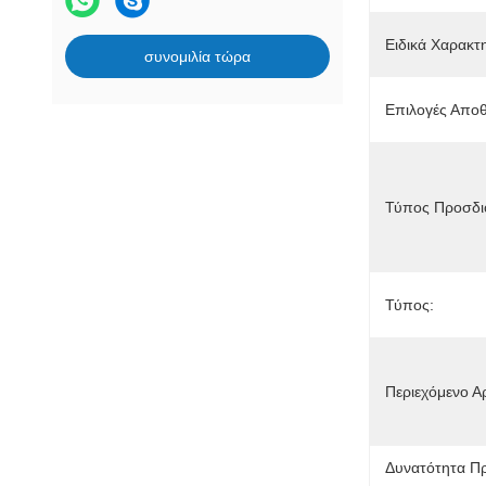
Ειδικά Χαρακτη
συνομιλία τώρα
Επιλογές Απο
Τύπος Προσδι
Τύπος:
Περιεχόμενο Α
Δυνατότητα Π