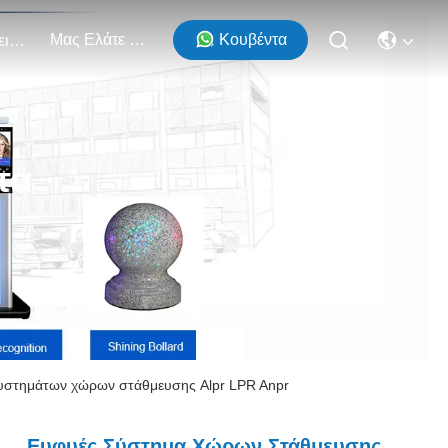
Μας Ελάτε Σε Επαφή Με
Κουβέντα
Εκδηλώσεις
τα
υστημάτων χώρων στάθμευσης Alpr LPR Anpr
Ευφυές Σύστημα Χώρων Στάθμευσης