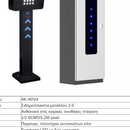
υ.
AK-ADV4
ύ
Σιδηροπλακέτα μετάλλου 2.0
Ανθεκτική στις καιρικές συνθήκες στέγαση
1/2.8CMOS,2M pixel
Παρκινγκ, πλυντήριο αυτοκινήτων κλπ.
Εμφάνιση LED με δύο χρώματα