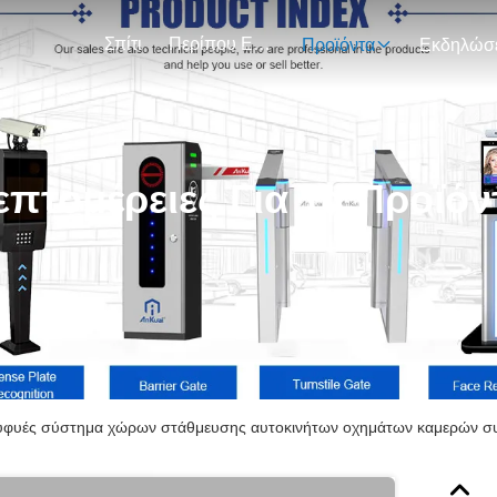
Σπίτι
Περίπου Εμείς
Προϊόντα
επτομέρειες Για Τα Προϊόν
υφυές σύστημα χώρων στάθμευσης αυτοκινήτων οχημάτων καμερών σ