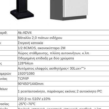
αριθ.
Ak-ADV4
Μέταλλο 2,0 πιάτων σιδήρου
ν
Στεγανή κατοικία
1/2.8CMOS, εικονοκύτταρο 2M
Χώρος στάθμευσης, πλύση αυτοκινήτων, κ.λπ.
Οδηγημένη επίδειξη με δύο χρώματα
ης
128*64cm
Αυτόματος ελαφρύς αισθητήρας< 30Lux="">
καμερών
1920*1080
ωνίας
TCP/IP
90*450*1440mm
θείων
1 pcsr/αυτοκίνητο, παράνομες εικόνες 2 αυτοκίνητο PC
220 β το /110V ±10%
γασίας
-25℃~70℃