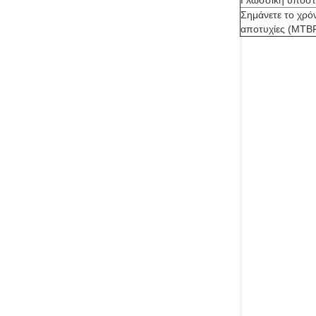
Γλωσσική υποστ
Σημάνετε το χρό
αποτυχίες (MTB