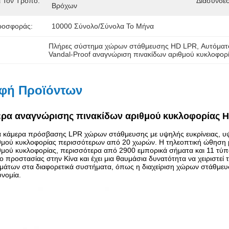
 Τον Τρόπο:
Διασύνδε
Βρόχων
ροσφοράς:
10000 Σύνολο/σύνολα Το Μήνα
Πλήρες σύστημα χώρων στάθμευσης HD LPR
, 
Αυτόματ
Vandal-Proof αναγνώριση πινακίδων αριθμού κυκλοφο
φή Προϊόντων
ρα αναγνώρισης πινακίδων αριθμού κυκλοφορίας H
ια κάμερα πρόσβασης LPR χώρων στάθμευσης με υψηλής ευκρίνειας, υψ
ριθμού κυκλοφορίας περισσότερων από 20 χωρών. Η τηλεοπτική ώθηση μ
ριθμού κυκλοφορίας, περισσότερα από 2900 εμπορικά σήματα και 11 τύ
ο προστασίας στην Κίνα και έχει μια θαυμάσια δυνατότητα να χειριστεί
γμάτων στα διαφορετικά συστήματα, όπως η διαχείριση χώρων στάθμευσ
υνομία.