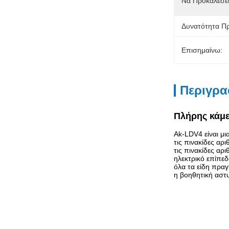
Να Προκαλέσει
Δυνατότητα Π
Επισημαίνω:
Περιγρα
Πλήρης κάμε
Ak-LDV4 είναι μ
τις πινακίδες α
τις πινακίδες α
ηλεκτρικό επίπεδ
όλα τα είδη πρα
η βοηθητική αστ