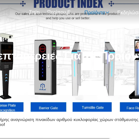
Σπίτι
Περίπου Εμείς
Προϊόντα
επτομέρειες Για Τα Προϊόν
ήρης αναγνώριση πινακίδων αριθμού κυκλοφορίας χώρων στάθμευση
oof