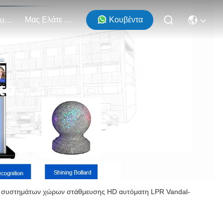
Μας Ελάτε Σε Επαφή Με
Κουβέντα
Εκδηλώσεις
τα
ς συστημάτων χώρων στάθμευσης HD αυτόματη LPR Vandal-