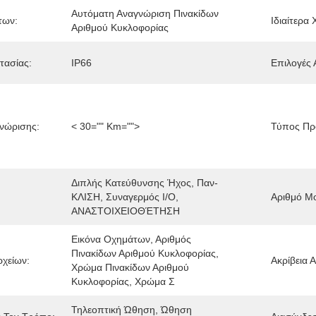
Αυτόματη Αναγνώριση Πινακίδων 
των:
Ιδιαίτερα 
Αριθμού Κυκλοφορίας
τασίας:
IP66
Επιλογές 
νώρισης:
< 30="" Km="">
Τύπος Πρ
Διπλής Κατεύθυνσης Ήχος, Παν-
ΚΛΙΣΗ, Συναγερμός I/O, 
Αριθμό Μ
ΑΝΑΣΤΟΙΧΕΙΟΘΈΤΗΣΗ
Εικόνα Οχημάτων, Αριθμός 
Πινακίδων Αριθμού Κυκλοφορίας, 
ρχείων:
Ακρίβεια 
Χρώμα Πινακίδων Αριθμού 
Κυκλοφορίας, Χρώμα Σ
Τηλεοπτική Ώθηση, Ώθηση 