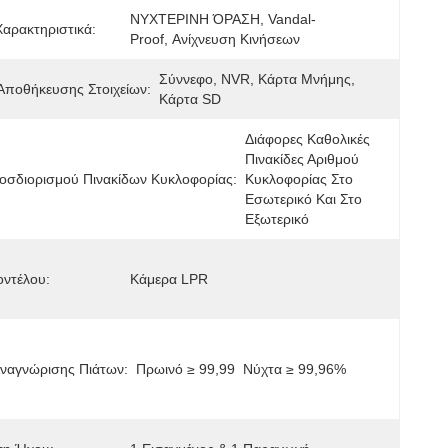
ΝΥΧΤΕΡΙΝΗ ΌΡΑΣΗ, Vandal-
Χαρακτηριστικά:
Proof, Ανίχνευση Κινήσεων
Σύννεφο, NVR, Κάρτα Μνήμης, 
Αποθήκευσης Στοιχείων:
Κάρτα SD
Διάφορες Καθολικές 
Πινακίδες Αριθμού 
οσδιορισμού Πινακίδων Κυκλοφορίας:
Κυκλοφορίας Στο 
Εσωτερικό Και Στο 
Εξωτερικό
οντέλου:
Κάμερα LPR
Αναγνώρισης Πιάτων:
Πρωινό ≥ 99,99  Νύχτα ≥ 99,96%