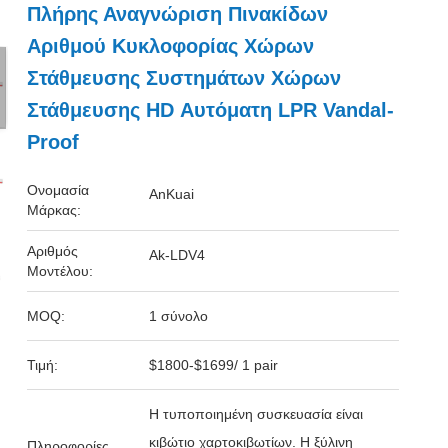
Πλήρης Αναγνώριση Πινακίδων
Αριθμού Κυκλοφορίας Χώρων
Στάθμευσης Συστημάτων Χώρων
Στάθμευσης HD Αυτόματη LPR Vandal-
Proof
Ονομασία
AnKuai
Μάρκας:
Αριθμός
Ak-LDV4
Μοντέλου:
MOQ:
1 σύνολο
Τιμή:
$1800-$1699/ 1 pair
Η τυποποιημένη συσκευασία είναι
κιβώτιο χαρτοκιβωτίων. Η ξύλινη
Πληροφορίες