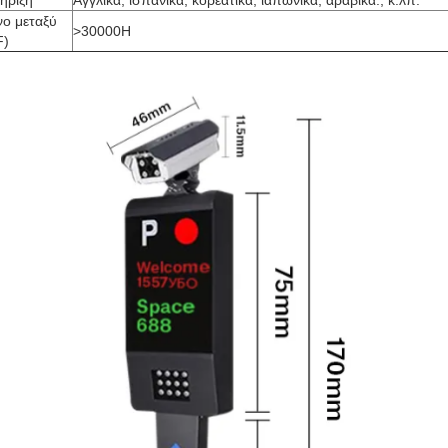
ήριξη
Αγγλικά, ισπανικά, κορεατικά, ιαπωνικά, αραβικά., κ.λπ.
νο μεταξύ
>30000H
F)