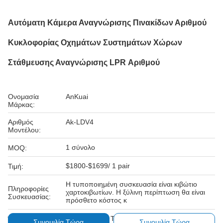
Αυτόματη Κάμερα Αναγνώρισης Πινακίδων Αριθμού
Κυκλοφορίας Οχημάτων Συστημάτων Χώρων
Στάθμευσης Αναγνώρισης LPR Αριθμού
Ονομασία
AnKuai
Μάρκας:
Αριθμός
Ak-LDV4
Μοντέλου:
1 σύνολο
MOQ:
$1800-$1699/ 1 pair
Τιμή:
Η τυποποιημένη συσκευασία είναι κιβώτιο
Πληροφορίες
χαρτοκιβωτίων. Η ξύλινη περίπτωση θα είναι
Συσκευασίας:
πρόσθετο κόστος κ
L/C, D/A, D/P, T/T, Western Union
Όροι Πληρωμής:
Συνομιλία Τώρα
Συνομιλία Τώρα