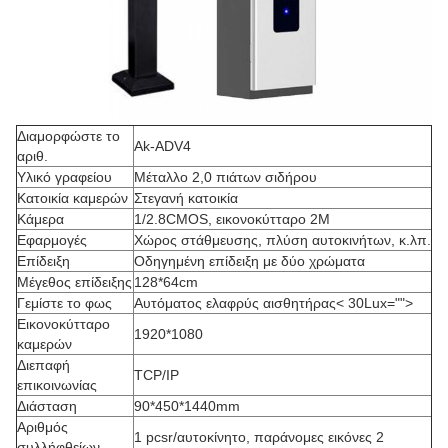
Διαμορφώστε το
Ak-ADV4
αριθ.
Υλικό γραφείου
Μέταλλο 2,0 πιάτων σιδήρου
Κατοικία καμερών
Στεγανή κατοικία
Κάμερα
1/2.8CMOS, εικονοκύτταρο 2M
Εφαρμογές
Χώρος στάθμευσης, πλύση αυτοκινήτων, κ.λπ.
Επίδειξη
Οδηγημένη επίδειξη με δύο χρώματα
Μέγεθος επίδειξης
128*64cm
Γεμίστε το φως
Αυτόματος ελαφρύς αισθητήρας< 30Lux="">
Εικονοκύτταρο
1920*1080
καμερών
Διεπαφή
TCP/IP
επικοινωνίας
Διάσταση
90*450*1440mm
Αριθμός
1 pcsr/αυτοκίνητο, παράνομες εικόνες 2
συλλήφθείων