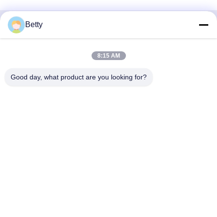
Betty
Γρήγορη επικοινωνία
Διεύθυνση
8:15 AM
Δρόμος Νο 106, νότου Tangtian, πόλη Tangxia, Dongguan,
Good day, what product are you looking for?
Guangdong, Κίνα
Τηλ.:
86--13827208652
Ηλεκτρονικό ταχυδρομείο
betty@ankuai.net
Πολιτική μυστικότητας
|
Sitemap
| Καλή ποιότητα της Κίνας
Περιστροφική πτερύγια φραγής Προμηθευτής. Πνευματικά