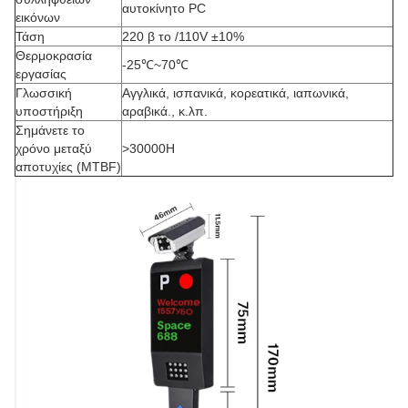
αυτοκίνητο PC
εικόνων
Τάση
220 β το /110V ±10%
Θερμοκρασία
-25℃~70℃
εργασίας
Γλωσσική
Αγγλικά, ισπανικά, κορεατικά, ιαπωνικά,
υποστήριξη
αραβικά., κ.λπ.
Σημάνετε το
χρόνο μεταξύ
>30000H
αποτυχίες (MTBF)