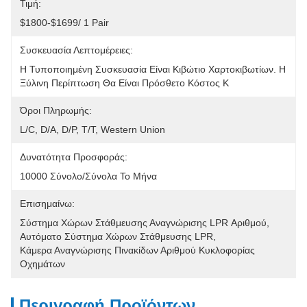
Τιμή:
$1800-$1699/ 1 Pair
Συσκευασία Λεπτομέρειες:
Η Τυποποιημένη Συσκευασία Είναι Κιβώτιο Χαρτοκιβωτίων. Η 
Ξύλινη Περίπτωση Θα Είναι Πρόσθετο Κόστος Κ
Όροι Πληρωμής:
L/C, D/A, D/P, T/T, Western Union
Δυνατότητα Προσφοράς:
10000 Σύνολο/σύνολα Το Μήνα
Επισημαίνω:
Σύστημα Χώρων Στάθμευσης Αναγνώρισης LPR Αριθμού
, 
Αυτόματο Σύστημα Χώρων Στάθμευσης LPR
, 
Κάμερα Αναγνώρισης Πινακίδων Αριθμού Κυκλοφορίας 
Οχημάτων
Περιγραφή Προϊόντων