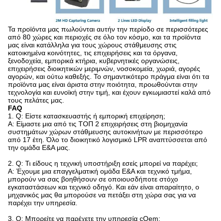
Τα προϊόντα μας πωλούνται αυτήν την περίοδο σε περισσότερες
από 80 χώρες και περιοχές σε όλο τον κόσμο, και τα προϊόντα
μας είναι κατάλληλα για τους χώρους στάθμευσης στις
κατοικημένα κοινότητες, τις επιχειρήσεις και τα όργανα,
ξενοδοχεία, εμπορικά κτήρια, κυβερνητικές οργανώσεις,
επιχειρήσεις διοικητικών μεριμνών, νοσοκομεία, χωριά, αγορές
αγορών, και ούτω καθεξής. Το σημαντικότερο πράγμα είναι ότι τα
προϊόντα μας είναι άριστα στην ποιότητα, προωθούνται στην
τεχνολογία και ευνοϊκή στην τιμή, και έχουν εγκωμιαστεί καλά από
τους πελάτες μας.
FAQ
1.
Q: Είστε κατασκευαστής ή εμπορική επιχείρηση;
Α: Είμαστε μια από τις ΤΟΠ 2 επιχειρήσεις στη βιομηχανία
συστημάτων χώρων στάθμευσης αυτοκινήτων με περισσότερο
από 17 έτη. Όλο το διοικητικό λογισμικό LPR αναπτύσσεται από
την ομάδα Ε&Α μας.
2. Q: Τι είδους η τεχνική υποστήριξη εσείς μπορεί να παρέχει;
Α: Έχουμε μια επαγγελματική ομάδα Ε&Α και τεχνικό τμήμα,
μπορούν να σας βοηθήσουν σε οποιουσδήποτε στόχο
εγκαταστάσεων και τεχνικό οδηγό. Και εάν είναι απαραίτητο, ο
μηχανικός μας θα μπορούσε να πετάξει στη χώρα σας για να
παρέχει την υπηρεσία.
3. Q: Μπορείτε να παρέχετε την υπηρεσία cOem;