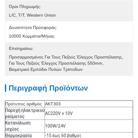
Όροι Πληρωμής:
L/C, T/T, Western Union
Δυνατότητα Προσφοράς:
10000 Κομμάτια/μήνας
Επισημαίνω:
Προσαρμοσμένος Για Τους Πεζούς Έλεγχος Προσπέλασης
, 
Για Τους Πεζούς Έλεγχος Προσπέλασης 550mm
, 
Βιομετρικό Εμπόδιο Πυλών Τρίποδων
Περιγραφή Προϊόντων
Πρότυπος αριθμός
AKT303
Παροχή ηλεκτρικού
AC220V ± 10V
ρεύματος
Κατανάλωση
100W/24V
ισχύος
Θερμοκρασία
-15 έως 60 βαθμοί