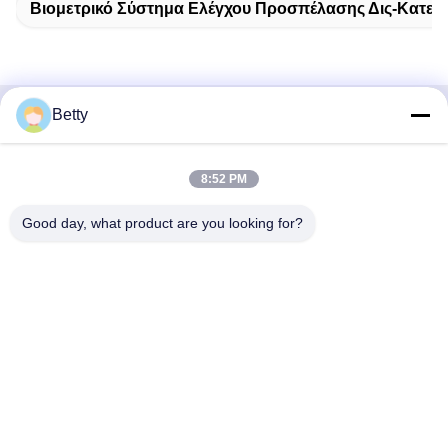
Βιομετρικό Σύστημα Ελέγχου Προσπέλασης Δις-Κατεύ
Betty
Γρήγορη επικοινωνία
8:52 PM
Διεύθυνση
Δρόμος Νο 106, νότου Tangtian, πόλη Tangxia, Dongguan,
Good day, what product are you looking for?
Guangdong, Κίνα
Τηλ.:
86--13827208652
Ηλεκτρονικό ταχυδρομείο
betty@ankuai.net