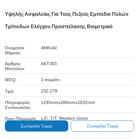
Υψηλής Ασφαλείας Για Τους Πεζούς Εμπόδιο Πυλών
Τρίποδων Ελέγχου Προσπέλασης Βιομετρικό
Ονομασία
ANKUAI
Μάρκας:
Αριθμός
AKT303
Μοντέλου:
1 κομμάτι
MOQ:
232-278
Τιμή:
Πληροφορίες
1245mmx280mmx1032mm
Συσκευασίας:
L/C, T/T, Western Union
Όροι Πληρωμής:
Συνομιλία Τώρα
Συνομιλία Τώρα