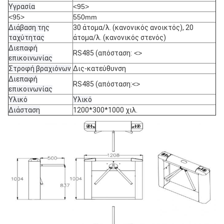
Υγρασία
<95>
<95>
550mm
Διάβαση της
30 άτομα/λ. (κανονικός ανοικτός), 20
ταχύτητας
άτομα/λ. (κανονικός στενός)
Διεπαφή
RS485 (απόσταση:
<>
επικοινωνίας
Στροφή βραχιόνων
Δις-κατεύθυνση
Διεπαφή
RS485 (απόσταση:
<>
επικοινωνίας
Υλικό
Υλικό
Διάσταση
1200*300*1000 χιλ.