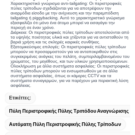
Χαρακτηριστικό γνώρισμα αντι-tailgating: Οι περιστροφικές
πύλες τρίποδων σχεδιάζονται για να αποτρέψουν την
αναρμόδια είσοδο με την ανίχνευση και την παρεμπόδιση
tailgating ή piggybacking. Αυτό το χαρακτηριστικό γνώρισμα
εξασφαλίζει ότι μόνο ένα άτομο μπορεί να εισαγάγει την
περιοχή σε έναν χρόνο.
Διάρκεια: Οι περιστροφικές πύλες τρίποδων αποτελούνται από
τα υψηλής ποιότητας υλικά και χτίζονται για να αντισταθούν τη
βαριά χρήση και τις σκληρές καιρικές συνθήκες.
Εξατομικεύσιμες επιλογές: Οι περιστροφικές πύλες τρίποδων
μπορούν να προσαρμοστούν για να ανταποκριθούν στις
συγκεκριμένες ανάγκες του πελάτη, συμπεριλαμβανομένου του
χρώματος, του μεγέθους, και των υλικών χρησιμοποιούμενων.
Ολοκλήρωση με άλλα συστήματα ασφαλείας: Οι περιστροφικές
πύλες τρίποδων μπορούν να ενσωματωθούν με σε άλλα
συστήματα ασφαλείας, όπως οι κάμερες CCTV και τα
συστήματα συναγερμών, για να παρέχουν μια περιεκτική λύση
ασφάλειας.
Ετικέττες:
Πύλη Περιστροφικής Πύλης Τριπόδου Αναγνώρισης 
Αυτόματη Πύλη Περιστροφικής Πύλης Τρίποδων