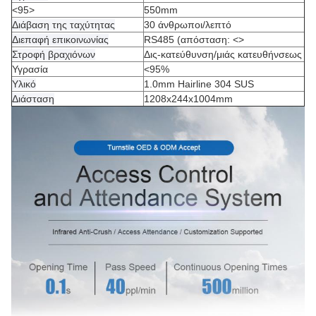
<95>
550mm
Διάβαση της ταχύτητας
30 άνθρωποι/λεπτό
Διεπαφή επικοινωνίας
RS485 (απόσταση:
<>
Στροφή βραχιόνων
Δις-κατεύθυνση/μιάς κατευθήνσεως
Υγρασία
<95%
Υλικό
1.0mm Hairline 304 SUS
Διάσταση
1208x244x1004mm