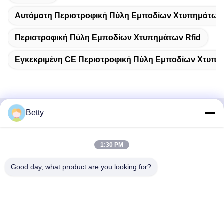
Αυτόματη Περιστροφική Πύλη Εμποδίων Χτυπημάτων
Περιστροφική Πύλη Εμποδίων Χτυπημάτων Rfid
Εγκεκριμένη CE Περιστροφική Πύλη Εμποδίων Χτυπ
Betty
Γρήγορη επικοινωνία
Διεύθυνση
1:30 PM
Δρόμος Νο 106, νότου Tangtian, πόλη Tangxia, Dongguan,
Good day, what product are you looking for?
Guangdong, Κίνα
Τηλ.:
86--13827208652
Ηλεκτρονικό ταχυδρομείο