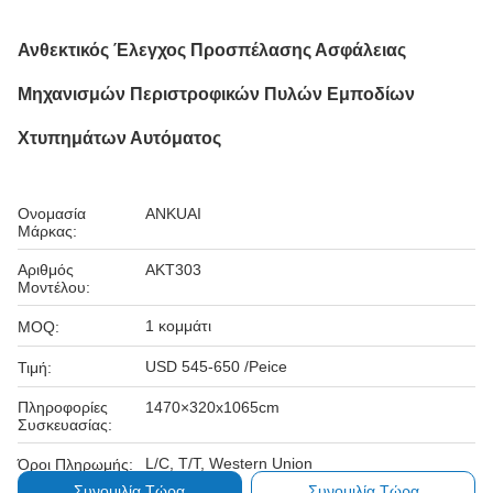
Ανθεκτικός Έλεγχος Προσπέλασης Ασφάλειας
Μηχανισμών Περιστροφικών Πυλών Εμποδίων
Χτυπημάτων Αυτόματος
Ονομασία
ANKUAI
Μάρκας:
Αριθμός
AKT303
Μοντέλου:
1 κομμάτι
MOQ:
USD 545-650 /Peice
Τιμή:
Πληροφορίες
1470×320x1065cm
Συσκευασίας:
L/C, T/T, Western Union
Όροι Πληρωμής:
Συνομιλία Τώρα
Συνομιλία Τώρα