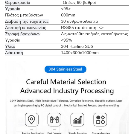
Θερμοκρασία
-15 έως 60 βαθμοί
Υγρασία
<95>
Πλάτος μεταβάσεων
600mm
Διάβαση της ταχύτητας
30 άνθρωποι/λεπτό
Διεπαφή επικοινωνίας
RS485 (απόσταση:
<>
Στροφή βραχιόνων
Δις-κατεύθυνση/μιάς κατευθήνσεως
Υγρασία
<95%
Υλικό
304 Hairline SUS
Διάσταση
1400x300x1000mm