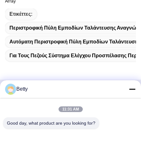
Array
Ετικέττες:
Περιστροφική Πύλη Εμποδίων Ταλάντευσης Αναγνώ
Αυτόματη Περιστροφική Πύλη Εμποδίων Ταλάντευσης
Για Τους Πεζούς Σύστημα Ελέγχου Προσπέλασης Περ
Betty
Γρήγορη επικοινωνία
Διεύθυνση
11:31 AM
Δρόμος Νο 106, νότου Tangtian, πόλη Tangxia, Dongguan,
Good day, what product are you looking for?
Guangdong, Κίνα
Τηλ.: