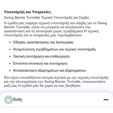
Υποστήριξη και Υπηρεσίες:
Swing Barrier Turnstile Τεχνική Υποστήριξη και Σέρβις
Η ομάδα μας παρέχει τεχνική υποστήριξη και σέρβις για το Swing
Barrier Turnstile, ώστε να μπορείτε να απολαύσετε την
εγκατάσταση και τη λειτουργία χωρίς προβλήματα.Η τεχνική
υποστήριξη και οι υπηρεσίες μας περιλαμβάνουν:
Οδηγίες εγκατάστασης και λειτουργίας
Αντιμετώπιση προβλημάτων και τεχνική υποστήριξη
Τακτική συντήρηση και επιθεώρηση
Επιτόπια επισκευή και συντήρηση
Αντικατάσταση εξαρτημάτων και εξαρτημάτων
Εάν έχετε οποιαδήποτε απορία σχετικά με την τεχνική υποστήριξη
και την εξυπηρέτηση του Swing Barrier Turnstile, επικοινωνήστε
μαζί μας.Η ομάδα μας θα χαρεί να σας βοηθήσει.
FAQ:
Betty
Ε: Τι είναι το AnKuai Swing Barrier Turnstile;
Α: Το AnKuai Swing Barrier Turnstile, AKT326, είναι ένα προϊόν
ελέγχου πρόσβασης υψηλής τεχνολογίας που κατασκευάζεται στο