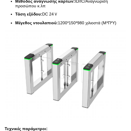
Μέθοδος ανάγνωσης καρτών:
ID/IC/Αναγνώριση
προσώπου κ.λπ
Τάση εξόδου:
DC 24Ｖ
Μέγεθος ντουλαπιού:
1200*150*980 χιλιοστά (Μ*Π*Υ)
Τεχνικές παράμετροι: