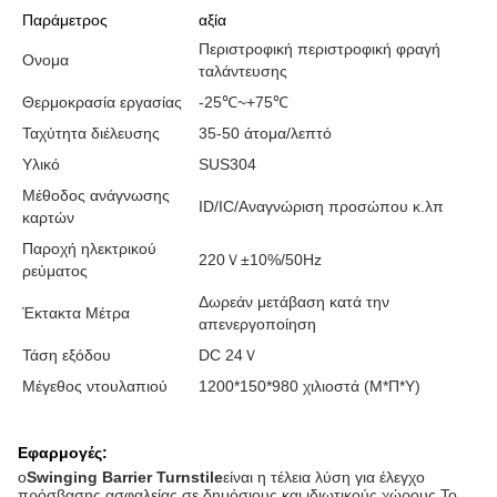
Παράμετρος
αξία
Περιστροφική περιστροφική φραγή
Ονομα
ταλάντευσης
Θερμοκρασία εργασίας
-25℃~+75℃
Ταχύτητα διέλευσης
35-50 άτομα/λεπτό
Υλικό
SUS304
Μέθοδος ανάγνωσης
ID/IC/Αναγνώριση προσώπου κ.λπ
καρτών
Παροχή ηλεκτρικού
220Ｖ±10%/50Hz
ρεύματος
Δωρεάν μετάβαση κατά την
Έκτακτα Μέτρα
απενεργοποίηση
Τάση εξόδου
DC 24Ｖ
Μέγεθος ντουλαπιού
1200*150*980 χιλιοστά (Μ*Π*Υ)
Εφαρμογές:
ο
Swinging Barrier Turnstile
είναι η τέλεια λύση για έλεγχο
πρόσβασης ασφαλείας σε δημόσιους και ιδιωτικούς χώρους.Το