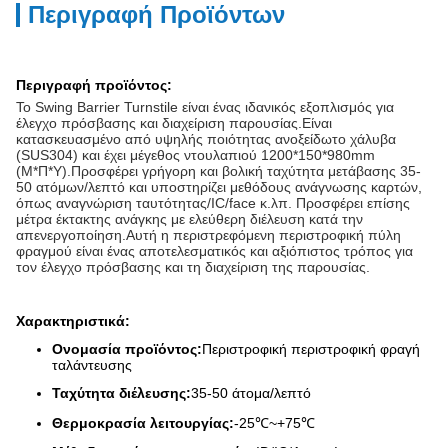
Περιγραφή Προϊόντων
Περιγραφή προϊόντος:
Το Swing Barrier Turnstile είναι ένας ιδανικός εξοπλισμός για
έλεγχο πρόσβασης και διαχείριση παρουσίας.Είναι
κατασκευασμένο από υψηλής ποιότητας ανοξείδωτο χάλυβα
(SUS304) και έχει μέγεθος ντουλαπιού 1200*150*980mm
(Μ*Π*Υ).Προσφέρει γρήγορη και βολική ταχύτητα μετάβασης 35-
50 ατόμων/λεπτό και υποστηρίζει μεθόδους ανάγνωσης καρτών,
όπως αναγνώριση ταυτότητας/IC/face κ.λπ. Προσφέρει επίσης
μέτρα έκτακτης ανάγκης με ελεύθερη διέλευση κατά την
απενεργοποίηση.Αυτή η περιστρεφόμενη περιστροφική πύλη
φραγμού είναι ένας αποτελεσματικός και αξιόπιστος τρόπος για
τον έλεγχο πρόσβασης και τη διαχείριση της παρουσίας.
Χαρακτηριστικά:
Ονομασία προϊόντος:
Περιστροφική περιστροφική φραγή
ταλάντευσης
Ταχύτητα διέλευσης:
35-50 άτομα/λεπτό
Θερμοκρασία λειτουργίας:
-25℃~+75℃