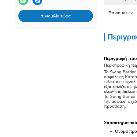
Επισημαίνω:
συνομιλία τώρα
Περιγρα
Περιγραφή προ
Περιστροφική πε
Το Swing Barrier
ασφάλειας.Κατασ
τελευταία τεχνο
εξασφαλίζει υψη
ελεύθερη διέλευ
Το Swing Barrier
την ασφαλή σχεδ
πρόσβαση.
Χαρακτηριστικά
Όνομα προϊ