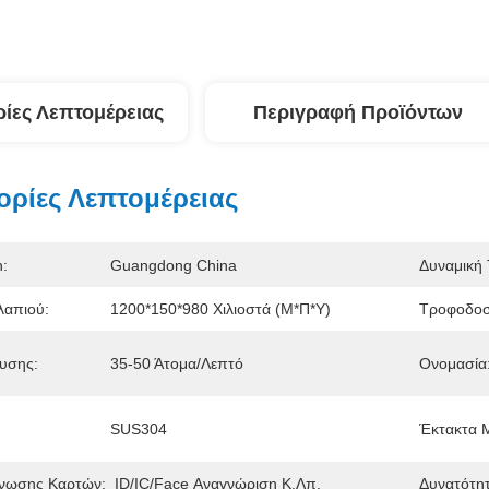
ίες Λεπτομέρειας
Περιγραφή Προϊόντων
ρίες Λεπτομέρειας
n:
Guangdong China
Δυναμική 
λαπιού:
1200*150*980 Χιλιοστά (Μ*Π*Υ)
Τροφοδοσ
ευσης:
35-50 Άτομα/λεπτό
Ονομασία
SUS304
Έκτακτα 
νωσης Καρτών:
ID/IC/Face Αναγνώριση Κ.λπ.
Δυνατότη