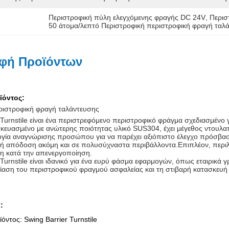
Περιστροφική πύλη ελεγχόμενης φραγής DC 24V
, 
Περισ
50 άτομα/λεπτό Περιστροφική περιστροφική φραγή ταλ
φή Προϊόντων
ϊόντος:
ριστροφική φραγή ταλάντευσης
 Turnstile είναι ένα περιστρεφόμενο περιστροφικό φράγμα σχεδιασμένο 
κευασμένο με ανώτερης ποιότητας υλικό SUS304, έχει μέγεθος ντουλαπ
λογία αναγνώρισης προσώπου για να παρέχει αξιόπιστο έλεγχο πρόσβα
λή απόδοση ακόμη και σε πολυσύχναστα περιβάλλοντα.Επιπλέον, περιλα
ση κατά την απενεργοποίηση.
 Turnstile είναι ιδανικό για ένα ευρύ φάσμα εφαρμογών, όπως εταιρικά γ
ίαση του περιστροφικού φραγμού ασφαλείας και τη στιβαρή κατασκευή
:
όντος: Swing Barrier Turnstile