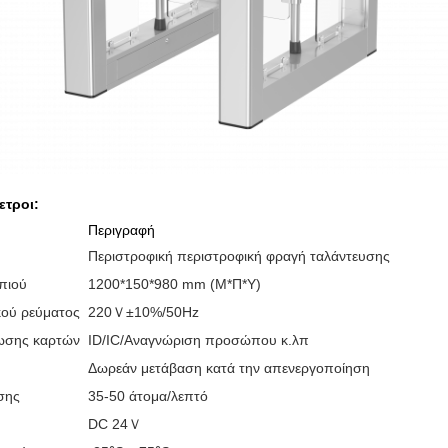
ετροι:
Περιγραφή
Περιστροφική περιστροφική φραγή ταλάντευσης
πιού
1200*150*980 mm (Μ*Π*Υ)
κού ρεύματος
220Ｖ±10%/50Hz
ωσης καρτών
ID/IC/Αναγνώριση προσώπου κ.λπ
Δωρεάν μετάβαση κατά την απενεργοποίηση
σης
35-50 άτομα/λεπτό
DC 24Ｖ