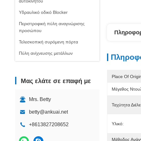
αυτοκινήτου
Υδραυλικό οδικό Blocker
Περιστροφική πύλη αναγνώρισης
προσώπου
Πληροφορ
Τελεσκοπική συρόμενη πόρτα
Πύλη ανίχνευσης μετάλλων
Πληροφο
Place Of Origi
Μας ελάτε σε επαφή με
Μέγεθος Ντου
Mrs. Betty
Ταχύτητα Διέλ
betty@ankuai.net
Υλικό:
+8613827208652
Μέθοδος Ανάγ