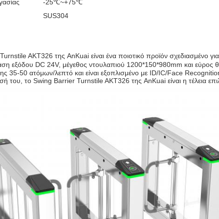
γασίας
-25℃~+75℃
SUS304
r Turnstile AKT326 της AnKuai είναι ένα ποιοτικό προϊόν σχεδιασμέν
 τάση εξόδου DC 24V, μέγεθος ντουλαπιού 1200*150*980mm και εύρος θε
ης 35-50 ατόμων/λεπτό και είναι εξοπλισμένο με ID/IC/Face Recogniti
ή του, το Swing Barrier Turnstile AKT326 της AnKuai είναι η τέλεια επ