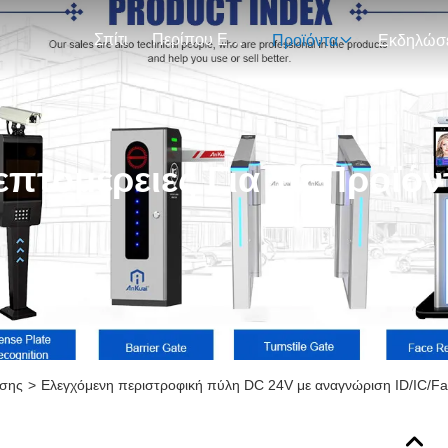
Σπίτι
Περίπου Εμείς
Προϊόντα
επτομέρειες Για Τα Προϊόν
υσης
>
Ελεγχόμενη περιστροφική πύλη DC 24V με αναγνώριση ID/IC/F