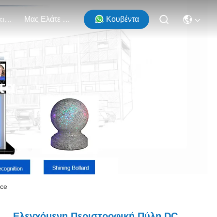
Μας Ελάτε Σε Επαφή Με
Κουβέντα
Εκδηλώσεις
τα
ace
Ελεγχόμενη Περιστροφική Πύλη DC