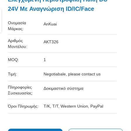
24V Με Αναγνώριση ID/IC/Face
Ονομασία
AnKuai
Μάρκας:
Αριθμός
AKT326
Μοντέλου:
MOQ:
1
Τιμή:
Negotiabale, please contact us
Πληροφορίες
Δοκιμαστικό σύστημα
Συσκευασίας:
Όροι Πληρωμής:
Τ/Κ, Τ/Τ, Western Union, PayPal