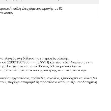
τροφική πύλη ελεγχόμενης φραγής με IC
, 
άντευσης
για ελεγχόμενη διέλευση σε περιοχές υψηλής
ιού 1200*150*980mm (L*W*H) και είναι εξοπλισμένο με την
σης.Η ταχύτητά του από 35 έως 50 άτομα ανά λεπτό
μβάνει ένα μέτρο έκτακτης ανάγκης που επιτρέπει την
ραφεία, εργοστάσια, τράπεζες, σχολεία, ξενοδοχεία και άλλα.Με
 του, παρέχει απαράμιλλη προστασία από μη εξουσιοδοτημένη