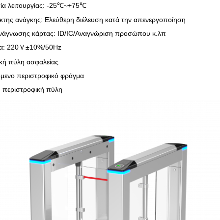
ία λειτουργίας: -25℃~+75℃
κτης ανάγκης: Ελεύθερη διέλευση κατά την απενεργοποίηση
νάγνωσης κάρτας: ID/IC/Αναγνώριση προσώπου κ.λπ
α: 220Ｖ±10%/50Hz
κή πύλη ασφαλείας
μενο περιστροφικό φράγμα
 περιστροφική πύλη