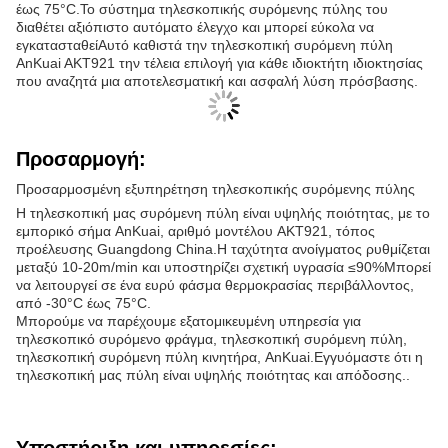
έως 75°C.Το σύστημα τηλεσκοπικής συρόμενης πύλης του
διαθέτει αξιόπιστο αυτόματο έλεγχο και μπορεί εύκολα να
εγκατασταθείΑυτό καθιστά την τηλεσκοπική συρόμενη πύλη
AnKuai AKT921 την τέλεια επιλογή για κάθε ιδιοκτήτη ιδιοκτησίας
που αναζητά μια αποτελεσματική και ασφαλή λύση πρόσβασης.
Προσαρμογή:
Προσαρμοσμένη εξυπηρέτηση τηλεσκοπικής συρόμενης πύλης
Η τηλεσκοπική μας συρόμενη πύλη είναι υψηλής ποιότητας, με το
εμπορικό σήμα AnKuai, αριθμό μοντέλου AKT921, τόπος
προέλευσης Guangdong China.Η ταχύτητα ανοίγματος ρυθμίζεται
μεταξύ 10-20m/min και υποστηρίζει σχετική υγρασία ≤90%Μπορεί
να λειτουργεί σε ένα ευρύ φάσμα θερμοκρασίας περιβάλλοντος,
από -30°C έως 75°C.
Μπορούμε να παρέχουμε εξατομικευμένη υπηρεσία για
τηλεσκοπικό συρόμενο φράγμα, τηλεσκοπική συρόμενη πύλη,
τηλεσκοπική συρόμενη πύλη κινητήρα, AnKuai.Εγγυόμαστε ότι η
τηλεσκοπική μας πύλη είναι υψηλής ποιότητας και απόδοσης..
Υποστήριξη και υπηρεσίες:
Παρέχουμε τεχνική υποστήριξη και εξυπηρέτηση για προϊόντα