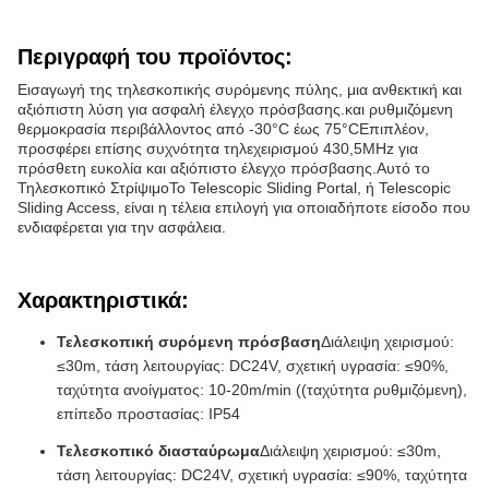
Περιγραφή του προϊόντος:
Εισαγωγή της τηλεσκοπικής συρόμενης πύλης, μια ανθεκτική και
αξιόπιστη λύση για ασφαλή έλεγχο πρόσβασης.και ρυθμιζόμενη
θερμοκρασία περιβάλλοντος από -30°C έως 75°CΕπιπλέον,
προσφέρει επίσης συχνότητα τηλεχειρισμού 430,5MHz για
πρόσθετη ευκολία και αξιόπιστο έλεγχο πρόσβασης.Αυτό το
Τηλεσκοπικό ΣτρίψιμοΤο Telescopic Sliding Portal, ή Telescopic
Sliding Access, είναι η τέλεια επιλογή για οποιαδήποτε είσοδο που
ενδιαφέρεται για την ασφάλεια.
Χαρακτηριστικά:
Τελεσκοπική συρόμενη πρόσβαση
Διάλειψη χειρισμού:
≤30m, τάση λειτουργίας: DC24V, σχετική υγρασία: ≤90%,
ταχύτητα ανοίγματος: 10-20m/min ((ταχύτητα ρυθμιζόμενη),
επίπεδο προστασίας: IP54
Τελεσκοπικό διασταύρωμα
Διάλειψη χειρισμού: ≤30m,
τάση λειτουργίας: DC24V, σχετική υγρασία: ≤90%, ταχύτητα