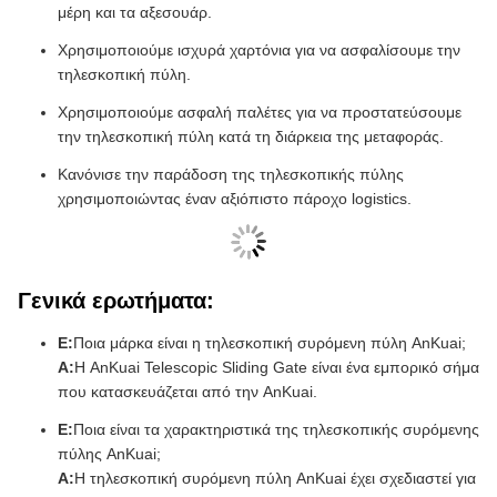
Χρησιμοποιούμε ισχυρά χαρτόνια για να ασφαλίσουμε την
τηλεσκοπική πύλη.
Χρησιμοποιούμε ασφαλή παλέτες για να προστατεύσουμε
την τηλεσκοπική πύλη κατά τη διάρκεια της μεταφοράς.
Κανόνισε την παράδοση της τηλεσκοπικής πύλης
χρησιμοποιώντας έναν αξιόπιστο πάροχο logistics.
Γενικά ερωτήματα:
Ε:
Ποια μάρκα είναι η τηλεσκοπική συρόμενη πύλη AnKuai;
Α:
Η AnKuai Telescopic Sliding Gate είναι ένα εμπορικό σήμα
που κατασκευάζεται από την AnKuai.
Ε:
Ποια είναι τα χαρακτηριστικά της τηλεσκοπικής συρόμενης
πύλης AnKuai;
Α:
Η τηλεσκοπική συρόμενη πύλη AnKuai έχει σχεδιαστεί για
ευκολία και ευκολία χρήσης.είναι ανθεκτικό και έχει μεγάλη
διάρκεια ζωής.