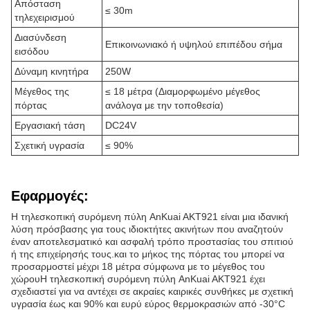
Απόσταση
≤ 30m
τηλεχειρισμού
Διασύνδεση
Επικοινωνιακό ή υψηλού επιπέδου σήμα
εισόδου
Δύναμη κινητήρα
250W
Μέγεθος της
≤ 18 μέτρα (Διαμορφωμένο μέγεθος
πόρτας
ανάλογα με την τοποθεσία)
Εργασιακή τάση
DC24V
Σχετική υγρασία
≤ 90%
Εφαρμογές:
Η τηλεσκοπική συρόμενη πύλη AnKuai AKT921 είναι μια ιδανική
λύση πρόσβασης για τους ιδιοκτήτες ακινήτων που αναζητούν
έναν αποτελεσματικό και ασφαλή τρόπο προστασίας του σπιτιού
ή της επιχείρησής τους.και το μήκος της πόρτας του μπορεί να
προσαρμοστεί μέχρι 18 μέτρα σύμφωνα με το μέγεθος του
χώρουΗ τηλεσκοπική συρόμενη πύλη AnKuai AKT921 έχει
σχεδιαστεί για να αντέχει σε ακραίες καιρικές συνθήκες με σχετική
υγρασία έως και 90% και ευρύ εύρος θερμοκρασιών από -30°C