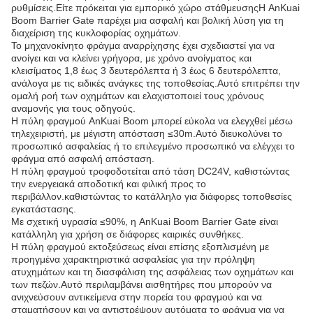
ρυθμίσεις.Είτε πρόκειται για εμπορικό χώρο στάθμευσηςΗ AnKuai
Boom Barrier Gate παρέχει μια ασφαλή και βολική λύση για τη
διαχείριση της κυκλοφορίας οχημάτων.
Το μηχανοκίνητο φράγμα αναρρίχησης έχει σχεδιαστεί για να
ανοίγει και να κλείνει γρήγορα, με χρόνο ανοίγματος και
κλεισίματος 1,8 έως 3 δευτερόλεπτα ή 3 έως 6 δευτερόλεπτα,
ανάλογα με τις ειδικές ανάγκες της τοποθεσίας.Αυτό επιτρέπει την
ομαλή ροή των οχημάτων και ελαχιστοποιεί τους χρόνους
αναμονής για τους οδηγούς.
Η πύλη φραγμού AnKuai Boom μπορεί εύκολα να ελεγχθεί μέσω
τηλεχειριστή, με μέγιστη απόσταση ≤30m.Αυτό διευκολύνει το
προσωπικό ασφαλείας ή το επιλεγμένο προσωπικό να ελέγχει το
φράγμα από ασφαλή απόσταση.
Η πύλη φραγμού τροφοδοτείται από τάση DC24V, καθιστώντας
την ενεργειακά αποδοτική και φιλική προς το
περιβάλλον.καθιστώντας το κατάλληλο για διάφορες τοποθεσίες
εγκατάστασης.
Με σχετική υγρασία ≤90%, η AnKuai Boom Barrier Gate είναι
κατάλληλη για χρήση σε διάφορες καιρικές συνθήκες.
Η πύλη φραγμού εκτοξεύσεως είναι επίσης εξοπλισμένη με
προηγμένα χαρακτηριστικά ασφαλείας για την πρόληψη
ατυχημάτων και τη διασφάλιση της ασφάλειας των οχημάτων και
των πεζών.Αυτό περιλαμβάνει αισθητήρες που μπορούν να
ανιχνεύσουν αντικείμενα στην πορεία του φραγμού και να
σταματήσουν και να αντιστρέψουν αυτόματα το φράγμα για να