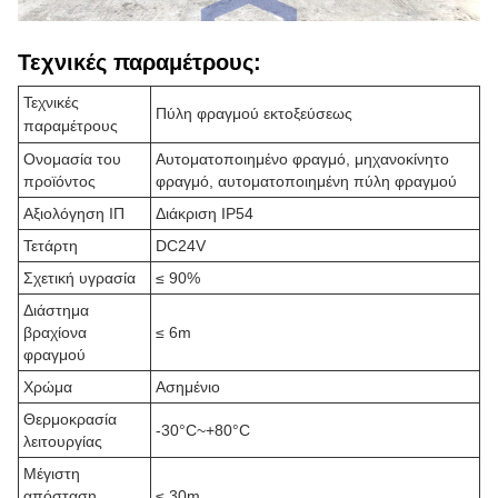
Τεχνικές παραμέτρους:
Τεχνικές
Πύλη φραγμού εκτοξεύσεως
παραμέτρους
Ονομασία του
Αυτοματοποιημένο φραγμό, μηχανοκίνητο
προϊόντος
φραγμό, αυτοματοποιημένη πύλη φραγμού
Αξιολόγηση ΙΠ
Διάκριση IP54
Τετάρτη
DC24V
Σχετική υγρασία
≤ 90%
Διάστημα
βραχίονα
≤ 6m
φραγμού
Χρώμα
Ασημένιο
Θερμοκρασία
-30°C~+80°C
λειτουργίας
Μέγιστη
απόσταση
≤ 30m