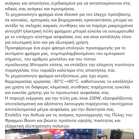
ανάγκες και απαιτήσεις.σχεδιασμένα για να ανταποκρίνονται στις
ειδικές σας ανάγκες και προτιμήσεις.
Το μηχανοκίνητο φράγμα είναι ιδανικό για τον έλεγχο πρόσβασης
σε κατοικίες, εμπορικές και βιομηχανικές εγκαταστάσεις.μπορεί να
αντέξει τις σκληρές καιρικές συνθήκες και να παρέχει μακροχρόνια
αντοχήΗ ηλεκτρική πύλη φραγμού μπορεί εύκολα να ενσωματωθεί
με το υπάρχον σύστημα ασφαλείας σας και είναι κατάλληλη τόσο
για εσωτερική όσο και για εξωτερική χρήση.
Προσφέρουμε ένα ευρύ φάσμα επιλογών προσαρμογής για το
αυτόματο φράγμα μας, συμπεριλαμβανομένου του εμπορικού
σήματος, του αριθμού μοντέλου και του τόπου
προέλευσης.Μπορείτε επίσης να επιλέξετε την ελάχιστη ποσότητα
παραγγελίας που ταιριάζει καλύτερα στις απαιτήσεις σας.
Το μηχανοκίνητο φράγμα εκτοξεύσεως μας έχει εύρος
θερμοκρασίας εργασίας -30°C~+80°C, καθιστώντας το κατάλληλο
για χρήση σε διάφορες κλιματικές συνθήκες.παρέχοντας ευκολία
και ευκολία χρήσης για το προσωπικό ασφαλείας σας.
Η παροχή ενέργειας για την πύλη μας είναι 100W, εξασφαλίζοντας
αποτελεσματική και αξιόπιστη λειτουργία.παρέχοντας ταυτόχρονα
αποτελεσματικά μέτρα ασφαλείας για την ιδιοκτησία σας.
Επιλέξτε την AnKuai για τις ανάγκες προσαρμογής της Πύλης του
Φραγμού Boom και βιώστε προϊόντα υψηλής ποιότητας και
εξαιρετική εξυπηρέτηση πελατών.