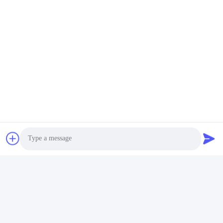
Αυτόματη Πύλη Εμποδίων Βραχιόνων
Γρήγορη επικοινωνία
Διεύθυνση
Δρόμος Νο 106, νότου Tangtian, πόλη Tangxia, Dongguan,
Guangdong, Κίνα
Τηλ.:
86--13827208652
Ηλεκτρονικό ταχυδρομείο
betty@ankuai.net
Photo
Video Call