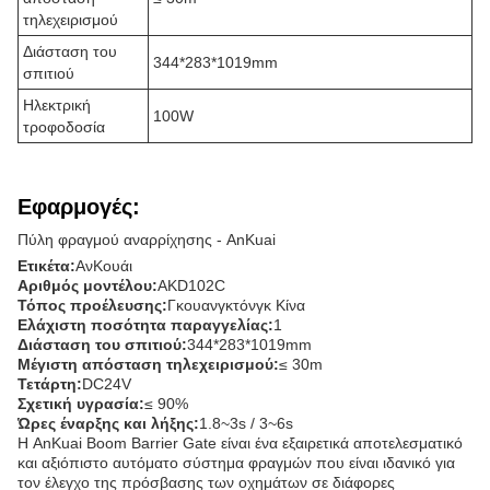
τηλεχειρισμού
Διάσταση του
344*283*1019mm
σπιτιού
Ηλεκτρική
100W
τροφοδοσία
Εφαρμογές:
Πύλη φραγμού αναρρίχησης - AnKuai
Ετικέτα:
ΑνΚουάι
Αριθμός μοντέλου:
AKD102C
Τόπος προέλευσης:
Γκουανγκτόνγκ Κίνα
Ελάχιστη ποσότητα παραγγελίας:
1
Διάσταση του σπιτιού:
344*283*1019mm
Μέγιστη απόσταση τηλεχειρισμού:
≤ 30m
Τετάρτη:
DC24V
Σχετική υγρασία:
≤ 90%
Ώρες έναρξης και λήξης:
1.8~3s / 3~6s
Η AnKuai Boom Barrier Gate είναι ένα εξαιρετικά αποτελεσματικό
και αξιόπιστο αυτόματο σύστημα φραγμών που είναι ιδανικό για
τον έλεγχο της πρόσβασης των οχημάτων σε διάφορες