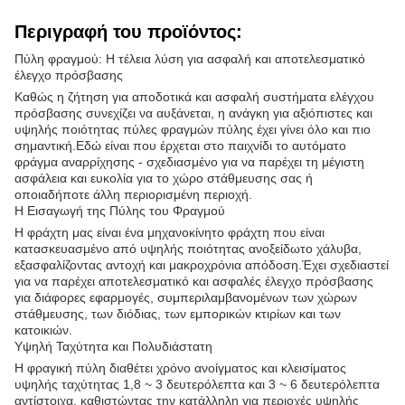
Περιγραφή του προϊόντος:
Πύλη φραγμού: Η τέλεια λύση για ασφαλή και αποτελεσματικό
έλεγχο πρόσβασης
Καθώς η ζήτηση για αποδοτικά και ασφαλή συστήματα ελέγχου
πρόσβασης συνεχίζει να αυξάνεται, η ανάγκη για αξιόπιστες και
υψηλής ποιότητας πύλες φραγμών πύλης έχει γίνει όλο και πιο
σημαντική.Εδώ είναι που έρχεται στο παιχνίδι το αυτόματο
φράγμα αναρρίχησης - σχεδιασμένο για να παρέχει τη μέγιστη
ασφάλεια και ευκολία για το χώρο στάθμευσης σας ή
οποιαδήποτε άλλη περιορισμένη περιοχή.
Η Εισαγωγή της Πύλης του Φραγμού
Η φράχτη μας είναι ένα μηχανοκίνητο φράχτη που είναι
κατασκευασμένο από υψηλής ποιότητας ανοξείδωτο χάλυβα,
εξασφαλίζοντας αντοχή και μακροχρόνια απόδοση.Έχει σχεδιαστεί
για να παρέχει αποτελεσματικό και ασφαλές έλεγχο πρόσβασης
για διάφορες εφαρμογές, συμπεριλαμβανομένων των χώρων
στάθμευσης, των διόδιας, των εμπορικών κτιρίων και των
κατοικιών.
Υψηλή Ταχύτητα και Πολυδιάστατη
Η φραγική πύλη διαθέτει χρόνο ανοίγματος και κλεισίματος
υψηλής ταχύτητας 1,8 ~ 3 δευτερόλεπτα και 3 ~ 6 δευτερόλεπτα
αντίστοιχα, καθιστώντας την κατάλληλη για περιοχές υψηλής