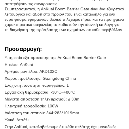
αποτρέψουν τις συγκρούσεις.
Συμπερασματικά, η AnKuai Boom Barrier Gate είναι ένα εξαιρετικά
λειτουργικό και αξιόπιστο προϊόν που είναι κατάλληλο για ένα
ευρύ φάσμα εφαρμογών.βολικό τηλεχειριστήριο, και τα προηγμένα
χαρακτηριστικά ασφαλείας το καθιστούν την ιδανική επιλογή για
τη διαχείριση της πρόσβασης των οχημάτων σε κάθε περιβάλλον.
Προσαρμογή:
Υπηρεσία εξατομίκευσης της AnKuai Boom Barrier Gate
Ετικέτα: AnKuai
Αριθμός μοντέλου: AKD102C
Χώρος προέλευσης: Guangdong China
Ελάχιστη ποσότητα παραγγελίας: 1
Εργασιακή θερμοκρασία: -30°C~+80°C
Μέγιστη απόσταση τηλεχειρισμού: ≤ 30m
Ηλεκτρική τροφοδοσία: 100W
Διάσταση του σπιτιού: 344*283*1019mm
Υλικό: Ατσάλι
Στην AnKuai, καταλαβαίνουμε ότι κάθε πελάτης έχει μοναδικές