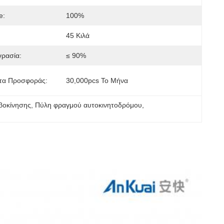
e:
100%
45 Κιλά
γρασία:
≤ 90%
τα Προσφοράς:
30,000pcs Το Μήνα
βοκίνησης
, 
Πύλη φραγμού αυτοκινητοδρόμου
, 