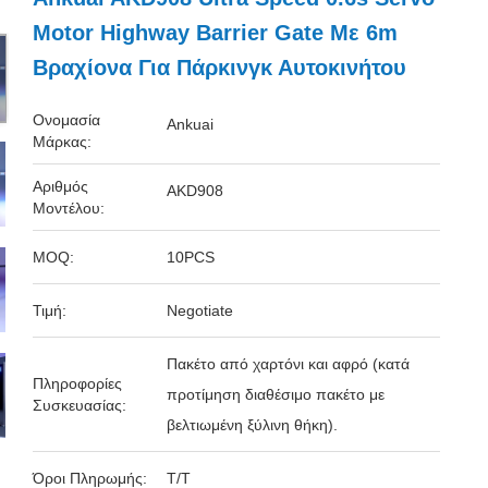
Motor Highway Barrier Gate Με 6m
Βραχίονα Για Πάρκινγκ Αυτοκινήτου
Ονομασία
Ankuai
Μάρκας:
Αριθμός
AKD908
Μοντέλου:
MOQ:
10PCS
Τιμή:
Negotiate
Πακέτο από χαρτόνι και αφρό (κατά
Πληροφορίες
προτίμηση διαθέσιμο πακέτο με
Συσκευασίας:
βελτιωμένη ξύλινη θήκη).
Όροι Πληρωμής:
Τ/Τ