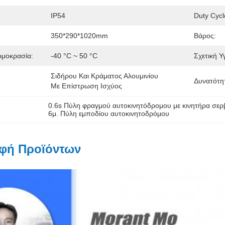
IP54
Duty Cycl
350*290*1020mm
Βάρος:
ρμοκρασία:
-40 °C ~ 50 °C
Σχετική Υ
Σιδήρου Και Κράματος Αλουμινίου 
Δυνατότη
Με Επίστρωση Ισχύος
0.6s Πύλη φραγμού αυτοκινητόδρομου με κινητήρα σερ
6μ. Πύλη εμποδίου αυτοκινητοδρόμου
φή Προϊόντων