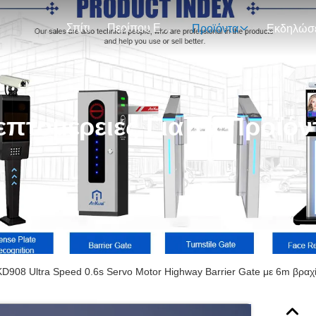
Σπίτι
Περίπου Εμείς
Προϊόντα
επτομέρειες Για Τα Προϊόν
D908 Ultra Speed 0.6s Servo Motor Highway Barrier Gate με 6m βραχί