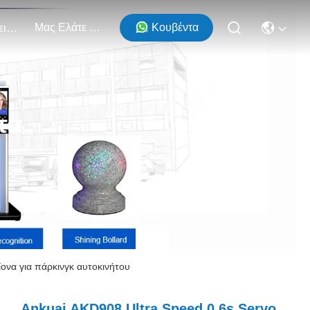
Μας Ελάτε Σε Επαφή Με
Κουβέντα
Εκδηλώσεις
τα
ονα για πάρκινγκ αυτοκινήτου
Ankuai AKD908 Ultra Speed 0.6s Servo