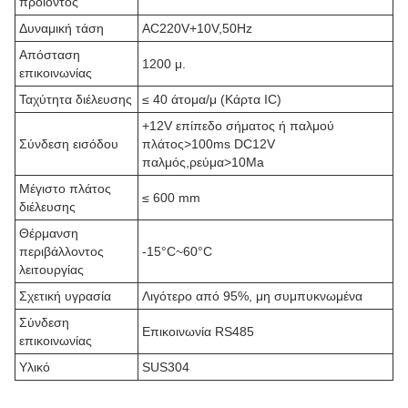
προϊόντος
Δυναμική τάση
AC220V+10V,50Hz
Απόσταση
1200 μ.
επικοινωνίας
Ταχύτητα διέλευσης
≤ 40 άτομα/μ (Κάρτα IC)
+12V επίπεδο σήματος ή παλμού
Σύνδεση εισόδου
πλάτος>100ms DC12V
παλμός,ρεύμα>10Ma
Μέγιστο πλάτος
≤ 600 mm
διέλευσης
Θέρμανση
περιβάλλοντος
-15°C~60°C
λειτουργίας
Σχετική υγρασία
Λιγότερο από 95%, μη συμπυκνωμένα
Σύνδεση
Επικοινωνία RS485
επικοινωνίας
Υλικό
SUS304