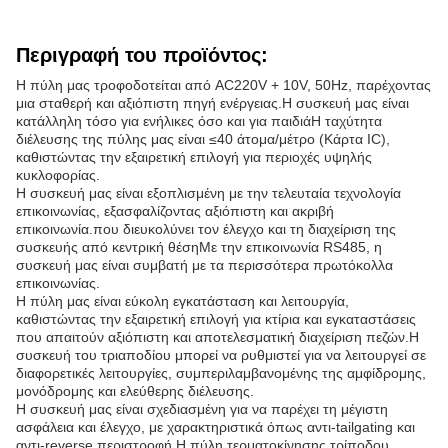
Περιγραφή του προϊόντος:
Η πύλη μας τροφοδοτείται από AC220V + 10V, 50Hz, παρέχοντας
μια σταθερή και αξιόπιστη πηγή ενέργειας.Η συσκευή μας είναι
κατάλληλη τόσο για ενήλικες όσο και για παιδιάΗ ταχύτητα
διέλευσης της πύλης μας είναι ≤40 άτομα/μέτρο (Κάρτα IC),
καθιστώντας την εξαιρετική επιλογή για περιοχές υψηλής
κυκλοφορίας.
Η συσκευή μας είναι εξοπλισμένη με την τελευταία τεχνολογία
επικοινωνίας, εξασφαλίζοντας αξιόπιστη και ακριβή
επικοινωνία.που διευκολύνει τον έλεγχο και τη διαχείριση της
συσκευής από κεντρική θέσηΜε την επικοινωνία RS485, η
συσκευή μας είναι συμβατή με τα περισσότερα πρωτόκολλα
επικοινωνίας.
Η πύλη μας είναι εύκολη εγκατάσταση και λειτουργία,
καθιστώντας την εξαιρετική επιλογή για κτίρια και εγκαταστάσεις
που απαιτούν αξιόπιστη και αποτελεσματική διαχείριση πεζών.Η
συσκευή του τριαποδίου μπορεί να ρυθμιστεί για να λειτουργεί σε
διαφορετικές λειτουργίες, συμπεριλαμβανομένης της αμφίδρομης,
μονόδρομης και ελεύθερης διέλευσης.
Η συσκευή μας είναι σχεδιασμένη για να παρέχει τη μέγιστη
ασφάλεια και έλεγχο, με χαρακτηριστικά όπως αντι-tailgating και
αντι-reverse περιστροφή.Η πύλη τερματοκίνησης τρίποδου