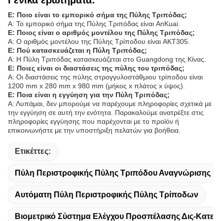
Γενικά ερωτήματα:
Ε: Ποιο είναι το εμπορικό σήμα της Πύλης Τριπόδας;
Α: Το εμπορικό σήμα της Πύλης Τριπόδας είναι AnKuai.
Ε: Ποιος είναι ο αριθμός μοντέλου της Πύλης Τριπόδας;
Α: Ο αριθμός μοντέλου της Πύλης Τρίποδου είναι AKT305.
Ε: Πού κατασκευάζεται η Πύλη Τριπόδας;
Α: Η Πύλη Τριπόδας κατασκευάζεται στο Guangdong της Κίνας.
Ε: Ποιες είναι οι διαστάσεις της πύλης του τριπόδας;
Α: Οι διαστάσεις της πύλης στρογγυλοστάθμιου τρίποδου είναι
1200 mm x 280 mm x 980 mm (μήκος x πλάτος x ύψος).
Ε: Ποια είναι η εγγύηση για την Πύλη Τριπόδας;
Α: Λυπάμαι, δεν μπορούμε να παρέχουμε πληροφορίες σχετικά με
την εγγύηση σε αυτή την ενότητα. Παρακαλούμε ανατρέξτε στις
πληροφορίες εγγύησης που παρέχονται με το προϊόν ή
επικοινωνήστε με την υποστήριξη πελατών για βοήθεια.
Ετικέττες:
Πύλη Περιστροφικής Πύλης Τριπόδου Αναγνώρισης 
Αυτόματη Πύλη Περιστροφικής Πύλης Τρίποδων
Βιομετρικό Σύστημα Ελέγχου Προσπέλασης Δις-Κατεύ