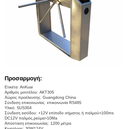
Προσαρμογή:
Ετικέτα: AnKuai
Αριθμός μοντέλου: AKT305
Χώρος προέλευσης: Guangdong China
Σύνδεση επικοινωνίας: επικοινωνία RS485
Υλικό: SUS304
Σύνδεση εισόδου: +12V επίπεδο σήματος ή παλμού>100ms
DC12V παλμός,ρεύμα>10Ma
Απόσταση επικοινωνίας: 1200 μέτρα.
Κινητήρας: 30W124V