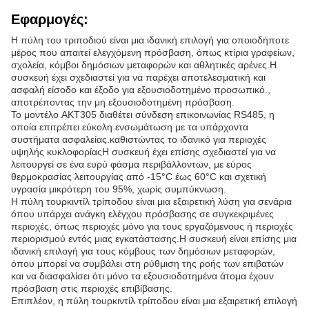
Εφαρμογές:
Η πύλη του τριποδιού είναι μια ιδανική επιλογή για οποιοδήποτε
μέρος που απαιτεί ελεγχόμενη πρόσβαση, όπως κτίρια γραφείων,
σχολεία, κόμβοι δημόσιων μεταφορών και αθλητικές αρένες.Η
συσκευή έχει σχεδιαστεί για να παρέχει αποτελεσματική και
ασφαλή είσοδο και έξοδο για εξουσιοδοτημένο προσωπικό.,
αποτρέποντας την μη εξουσιοδοτημένη πρόσβαση.
Το μοντέλο AKT305 διαθέτει σύνδεση επικοινωνίας RS485, η
οποία επιτρέπει εύκολη ενσωμάτωση με τα υπάρχοντα
συστήματα ασφαλείας.καθιστώντας το ιδανικό για περιοχές
υψηλής κυκλοφορίαςΗ συσκευή έχει επίσης σχεδιαστεί για να
λειτουργεί σε ένα ευρύ φάσμα περιβάλλοντων, με εύρος
θερμοκρασίας λειτουργίας από -15°C έως 60°C και σχετική
υγρασία μικρότερη του 95%, χωρίς συμπύκνωση.
Η πύλη τουρκιντίλ τρίποδου είναι μια εξαιρετική λύση για σενάρια
όπου υπάρχει ανάγκη ελέγχου πρόσβασης σε συγκεκριμένες
περιοχές, όπως περιοχές μόνο για τους εργαζόμενους ή περιοχές
περιορισμού εντός μιας εγκατάστασης.Η συσκευή είναι επίσης μια
ιδανική επιλογή για τους κόμβους των δημόσιων μεταφορών,
όπου μπορεί να συμβάλει στη ρύθμιση της ροής των επιβατών
και να διασφαλίσει ότι μόνο τα εξουσιοδοτημένα άτομα έχουν
πρόσβαση στις περιοχές επιβίβασης.
Επιπλέον, η πύλη τουρκιντίλ τρίποδου είναι μια εξαιρετική επιλογή