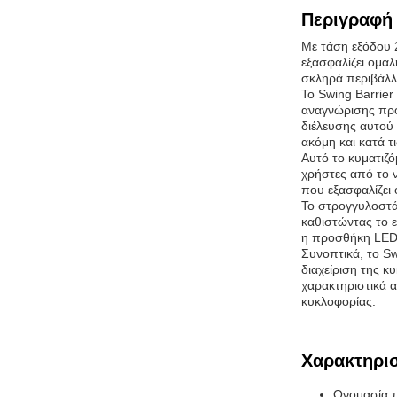
Περιγραφή 
Με τάση εξόδου 2
εξασφαλίζει ομαλ
σκληρά περιβάλλο
Το Swing Barrie
αναγνώρισης προ
διέλευσης αυτού 
ακόμη και κατά τ
Αυτό το κυματιζό
χρήστες από το ν
που εξασφαλίζει 
Το στρογγυλοστάσ
καθιστώντας το ε
η προσθήκη LED 
Συνοπτικά, το Sw
διαχείριση της 
χαρακτηριστικά α
κυκλοφορίας.
Χαρακτηρισ
Ονομασία π