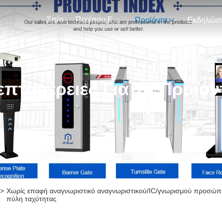
Σπίτι
Περίπου Εμείς
Προϊόντα
επτομέρειες Για Τα Προϊόν
>
Χωρίς επαφή αναγνωριστικό αναγνωριστικού/IC/γνωρισμού προσώπο
πύλη ταχύτητας