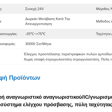
η:
Συνεχή 24V
Μέγεθος 
Δωρεάν Μετάβαση Κατά Την 
α:
Μέθοδος 
Απενεργοποίηση
ειτουργίας:
-25℃~+75℃
Ταχύτητα 
ροσφοράς:
30000 Σετ/μήνα
Έλεγχος προσπέλασης περιστροφικών πυλών εμποδίω
Χωρίς επαφή στρογγυλοστάτη στρογγυλοστάτη
, 
Πύλη τ
φή Προϊόντων
φή αναγνωριστικό αναγνωριστικού/IC/γνωρισμ
 σύστημα ελέγχου πρόσβασης, πύλη ταχύτητα