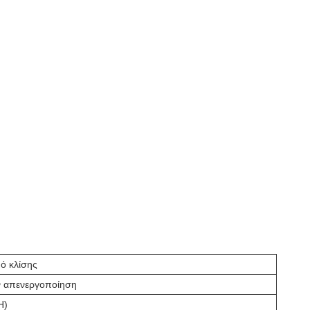
ό κλίσης
ν απενεργοποίηση
H)