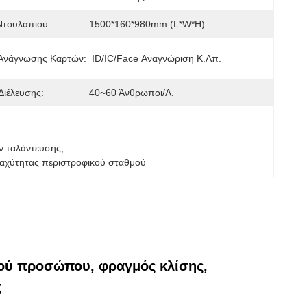
Ντουλαπιού:
1500*160*980mm (L*W*H)
Ανάγνωσης Καρτών:
ID/IC/Face Αναγνώριση Κ.λπ.
Διέλευσης:
40~60 Άνθρωποι/λ.
ν ταλάντευσης
, 
αχύτητας περιστροφικού σταθμού
ού προσώπου, φραγμός κλίσης,
ς