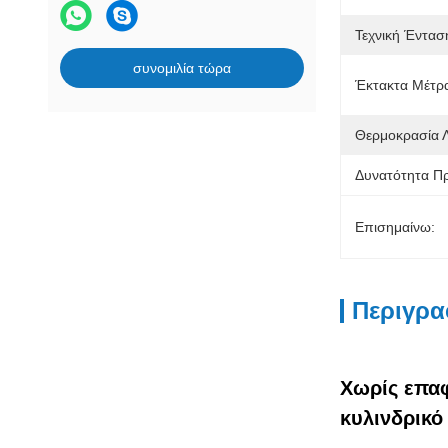
Τεχνική Έντασ
συνομιλία τώρα
Έκτακτα Μέτρ
Θερμοκρασία Λ
Δυνατότητα Π
Επισημαίνω:
Περιγρα
Χωρίς επα
κυλινδρικό