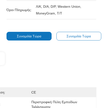
Λ/Κ, D/A, D/P, Western Union,
Όροι Πληρωμής:
MoneyGram, T/T
Συνομιλία Τώρα
Συνομιλία Τώρα
ηση:
CE
Περιστροφική Πύλη Εμποδίων 
:
Ταλάντευσης