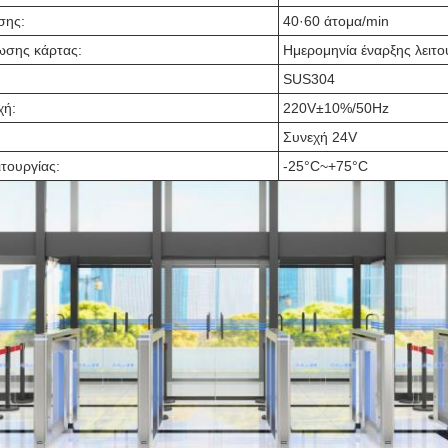
σης:
40·60 άτομα/min
ωσης κάρτας:
Ημερομηνία έναρξης λειτο
SUS304
χή:
220V±10%/50Hz
Συνεχή 24V
τουργίας:
-25°C~+75°C