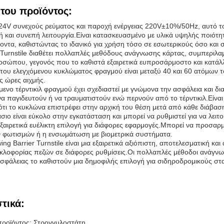
του προϊόντος:
4V συνεχούς ρεύματος και παροχή ενέργειας 220V±10%/50Hz, αυτό το κ
ή και συνεπή λειτουργία.Είναι κατασκευασμένο με υλικά υψηλής ποιότητ
ντα, καθιστώντας το ιδανικό για χρήση τόσο σε εσωτερικούς όσο και 
r Turnstile διαθέτει πολλαπλές μεθόδους ανάγνωσης κάρτας, συμπεριλα
σώπου, γεγονός που το καθιστά εξαιρετικά ευπροσάρμοστο και κατάλλ
του ελεγχόμενου κυκλώματος φραγμού είναι μεταξύ 40 και 60 ατόμων τ
ις ώρες αιχμής.
μενο τέρντικιλ φραγμού έχει σχεδιαστεί με γνώμονα την ασφάλεια και δι
α παγιδευτούν ή να τραυματιστούν ενώ περνούν από το τέρντικιλ.Είνα
ότι το κυκλώνα επιστρέφει στην αρχική του θέση μετά από κάθε διάβαση
ιο είναι εύκολο στην εγκατάσταση και μπορεί να ρυθμιστεί για να λει
ξαιρετικά ευέλικτη επιλογή για διάφορες εφαρμογές.Μπορεί να προσαρμ
φωτισμών ή η ενσωμάτωση με βιομετρικά συστήματα.
ing Barrier Turnstile είναι μια εξαιρετικά αξιόπιστη, αποτελεσματική 
κυκλοφορίας πεζών σε διάφορες ρυθμίσεις.Οι πολλαπλές μέθοδοι ανάγνω
σφάλειας το καθιστούν μια δημοφιλής επιλογή για σιδηροδρομικούς στ
τικά:
ροϊόντος: Στρογγυλοστάτη