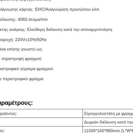
νάγνωσης κάρτας: ID/IC/Αναγνώριση προσώπου κλπ.
ιέλευσης: 4060 άτομα/min
κτης ανάγκης: Ελεύθερη διέλευση κατά την απενεργοποίηση
 παροχή: 220V±10%/50Hz
ίναι επίσης γνωστό ως:
η περιστροφή φραγμού
ριστροφικό γύρισμα φραγμού
ο περιστροφικό φράγμα
αραμέτρους:
ροϊόντος:
Στρογγυλοστάτη με φραγμ
Δωρεάν διέλευση κατά τη
πι:
11500*160*980mm (L*W*