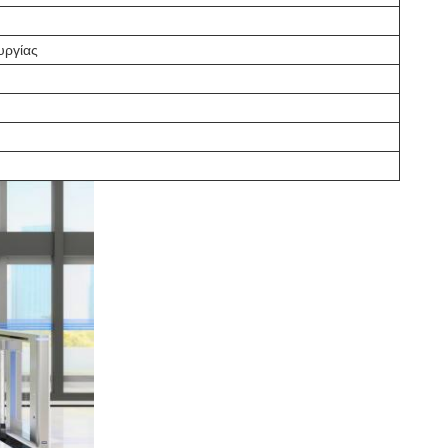
υργίας