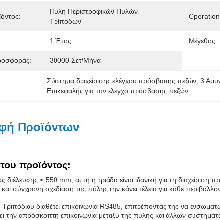
Πύλη Περιστροφικών Πυλών 
όντος:
Operation
Τρίποδων
1 Έτος
Μέγεθος:
ροσφοράς:
30000 Σετ/μήνα
Σύστημα διαχείρισης ελέγχου πρόσβασης πεζών
, 
3 Αμυ
Επικεφαλής για τον έλεγχο πρόσβασης πεζών
φή Προϊόντων
του προϊόντος:
ς διέλευσης ≤ 550 mm, αυτή η τριάδα είναι ιδανική για τη διαχείριση π
και σύγχρονη σχεδίαση της πύλης την κάνει τέλεια για κάθε περιβάλλ
Τριπόδιου διαθέτει επικοινωνία RS485, επιτρέποντάς της να ενσωματ
ει την απρόσκοπτη επικοινωνία μεταξύ της πύλης και άλλων συστημάτω