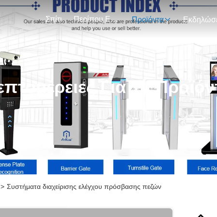
Σπίτι
Περίπου Εμείς
Προϊόντα
επτομέρειες Για Τα Προϊόν
>
Συστήματα διαχείρισης ελέγχου πρόσβασης πεζών