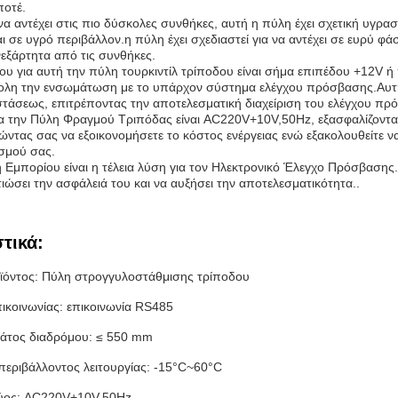
ποτέ.
να αντέχει στις πιο δύσκολες συνθήκες, αυτή η πύλη έχει σχετική υγρα
ι σε υγρό περιβάλλον.η πύλη έχει σχεδιαστεί για να αντέχει σε ευρύ 
νεξάρτητα από τις συνθήκες.
ου για αυτή την πύλη τουρκιντίλ τρίποδου είναι σήμα επιπέδου +12V
ολη την ενσωμάτωση με το υπάρχον σύστημα ελέγχου πρόσβασης.Αυτή 
οστάσεως, επιτρέποντας την αποτελεσματική διαχείριση του ελέγχου πρ
ια την Πύλη Φραγμού Τριπόδας είναι AC220V+10V,50Hz, εξασφαλίζοντας 
τας σας να εξοικονομήσετε το κόστος ενέργειας ενώ εξακολουθείτε να
ισμού σας.
 Εμπορίου είναι η τέλεια λύση για τον Ηλεκτρονικό Έλεγχο Πρόσβασης.
τιώσει την ασφάλειά του και να αυξήσει την αποτελεσματικότητα..
τικά:
ϊόντος: Πύλη στρογγυλοστάθμισης τρίποδου
ικοινωνίας: επικοινωνία RS485
άτος διαδρόμου: ≤ 550 mm
εριβάλλοντος λειτουργίας: -15°C~60°C
χύος: AC220V+10V,50Hz