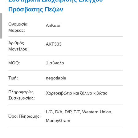
Πρόσβασης Πεζών
Ονομασία
AnKuai
Μάρκας:
Αριθμός
AKT303
Μοντέλου:
MOQ:
1 σύνολο
Τιμή:
negotiable
Πληροφορίες
Χαρτοκιβώτιο και ξύλινο κιβώτιο
Συσκευασίας:
L/C, D/A, D/P, T/T, Western Union,
Όροι Πληρωμής:
MoneyGram