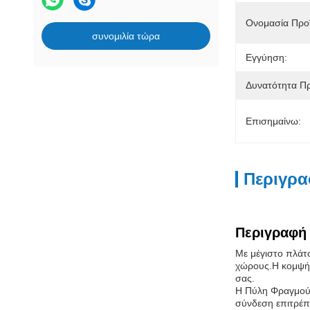
Ονομασία Προϊ
συνομιλία τώρα
Εγγύηση:
Δυνατότητα Π
Επισημαίνω:
Περιγρα
Περιγραφή 
Με μέγιστο πλάτο
χώρους.Η κομψή 
σας.
Η Πύλη Φραγμού 
σύνδεση επιτρέπ