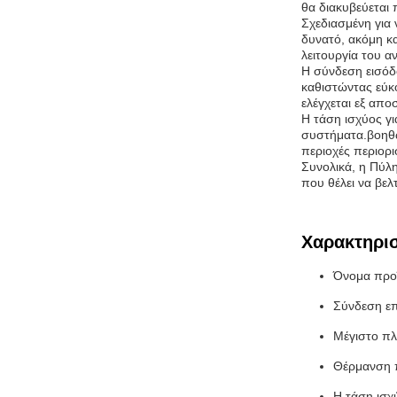
θα διακυβεύεται 
Σχεδιασμένη για 
δυνατό, ακόμη κα
λειτουργία του α
Η σύνδεση εισόδ
καθιστώντας εύκ
ελέγχεται εξ απ
Η τάση ισχύος γ
συστήματα.βοηθών
περιοχές περιορ
Συνολικά, η Πύλη
που θέλει να βελ
Χαρακτηρισ
Όνομα προ
Σύνδεση επ
Μέγιστο πλ
Θέρμανση π
Η τάση ισ