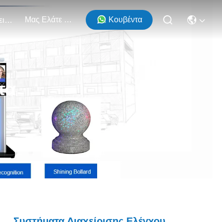
Μας Ελάτε Σε Επαφή Με
Κουβέντα
Εκδηλώσεις
τα
Συστήματα Διαχείρισης Ελέγχου