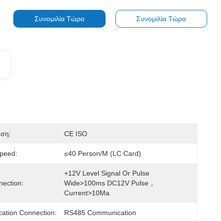
Συνομιλία Τώρα
Συνομιλία Τώρα
ηση:
CE ISO
peed:
≤40 Person/m (lC Card)
+12V Level Signal Or Pulse 
nection:
Wide>100ms DC12V Pulse，
Current>10Ma
ation Connection:
RS485 Communication