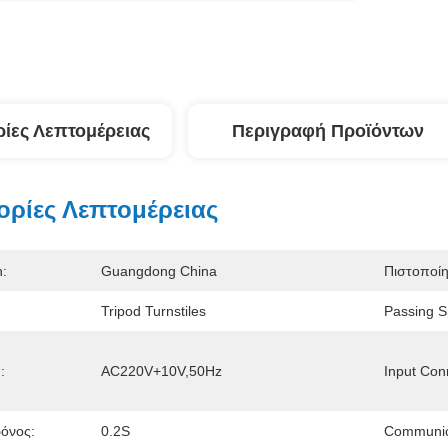
ίες Λεπτομέρειας
Περιγραφή Προϊόντων
ρίες Λεπτομέρειας
n:
Guangdong China
Πιστοποί
Tripod Turnstiles
Passing S
:
AC220V+10V,50Hz
Input Con
όνος:
0.2S
Communic