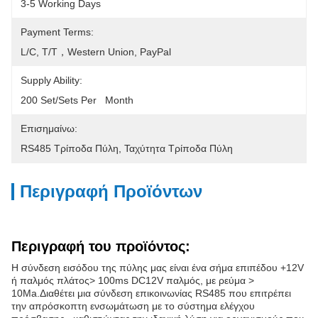
3-5 Working Days
Payment Terms:
L/C, T/T，Western Union, PayPal
Supply Ability:
200 Set/Sets Per   Month
Επισημαίνω:
RS485 Τρίποδα Πύλη
, 
Ταχύτητα Τρίποδα Πύλη
Περιγραφή Προϊόντων
Περιγραφή του προϊόντος:
Η σύνδεση εισόδου της πύλης μας είναι ένα σήμα επιπέδου +12V
ή παλμός πλάτος> 100ms DC12V παλμός, με ρεύμα >
10Ma.Διαθέτει μια σύνδεση επικοινωνίας RS485 που επιτρέπει
την απρόσκοπτη ενσωμάτωση με το σύστημα ελέγχου