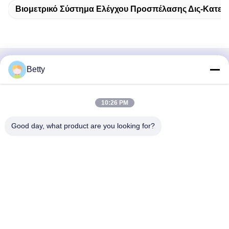
Βιομετρικό Σύστημα Ελέγχου Προσπέλασης Δις-Κατεύ
Betty
Γρήγορη επικοινωνία
Διεύθυνση
10:26 PM
Δρόμος Νο 106, νότου Tangtian, πόλη Tangxia, Dongguan,
Guangdong, Κίνα
Good day, what product are you looking for?
Τηλ.:
86--13827208652
Ηλεκτρονικό ταχυδρομείο
betty@ankuai.net