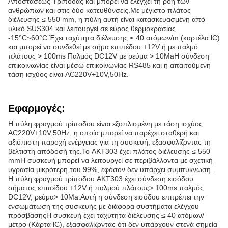
Αποστάσεως Τριπόδας και μπορεί να ελέγχει τη ροή των
ανθρώπων και στις δύο κατευθύνσεις.Με μέγιστο πλάτος
διέλευσης ≤ 550 mm, η πύλη αυτή είναι κατασκευασμένη από
υλικό SUS304 και λειτουργεί σε εύρος θερμοκρασίας
-15°C~60°C.Έχει ταχύτητα διέλευσης ≤ 40 ατόμων/m (καρτέλα lC)
και μπορεί να συνδεθεί με σήμα επιπέδου +12V ή με παλμό
πλάτους > 100ms Παλμός DC12V με ρεύμα > 10MaΗ σύνδεση
επικοινωνίας είναι μέσω επικοινωνίας RS485 και η απαιτούμενη
τάση ισχύος είναι AC220V+10V,50Hz.
Εφαρμογές:
Η πύλη φραγμού τρίποδου είναι εξοπλισμένη με τάση ισχύος
AC220V+10V,50Hz, η οποία μπορεί να παρέχει σταθερή και
αξιόπιστη παροχή ενέργειας για τη συσκευή, εξασφαλίζοντας τη
βέλτιστη απόδοσή της.Το AKT303 έχει πλάτος διέλευσης ≤ 550
mmΗ συσκευή μπορεί να λειτουργεί σε περιβάλλοντα με σχετική
υγρασία μικρότερη του 99%, εφόσον δεν υπάρχει συμπύκνωση.
Η πύλη φραγμού τρίποδου AKT303 έχει σύνδεση εισόδου
σήματος επιπέδου +12V ή παλμού πλάτους> 100ms παλμός
DC12V, ρεύμα> 10Ma.Αυτή η σύνδεση εισόδου επιτρέπει την
ενσωμάτωση της συσκευής με διάφορα συστήματα ελέγχου
πρόσβασηςΗ συσκευή έχει ταχύτητα διέλευσης ≤ 40 ατόμων/
μέτρο (Κάρτα lC), εξασφαλίζοντας ότι δεν υπάρχουν στενά σημεία