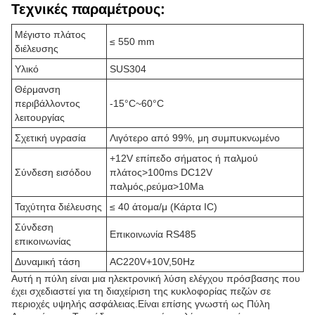
Τεχνικές παραμέτρους:
Μέγιστο πλάτος
≤ 550 mm
διέλευσης
Υλικό
SUS304
Θέρμανση
περιβάλλοντος
-15°C~60°C
λειτουργίας
Σχετική υγρασία
Λιγότερο από 99%, μη συμπυκνωμένο
+12V επίπεδο σήματος ή παλμού
Σύνδεση εισόδου
πλάτος>100ms DC12V
παλμός,ρεύμα>10Ma
Ταχύτητα διέλευσης
≤ 40 άτομα/μ (Κάρτα IC)
Σύνδεση
Επικοινωνία RS485
επικοινωνίας
Δυναμική τάση
AC220V+10V,50Hz
Αυτή η πύλη είναι μια ηλεκτρονική λύση ελέγχου πρόσβασης που
έχει σχεδιαστεί για τη διαχείριση της κυκλοφορίας πεζών σε
περιοχές υψηλής ασφάλειας.Είναι επίσης γνωστή ως Πύλη