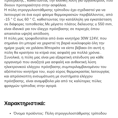
πρόσβασης., καθιστώντας την ιδανική λύση για οργανισμούς που
δίνουν προτεραιότητα στην ασφάλεια.
Η πύλη στρογγυλοστάθμισης τρίποδου έχει σχεδιαστεί για να
λειτουργεί σε ένα ευρύ φάσμα θερμοκρασιών περιβάλλοντος, από
-15 ° C έως 60 ° C, καθιστώντας την κατάλληλη για εγκατάσταση
σε διάφορες τοποθεσίες.Με μέγιστο πλάτος διέλευσης ≤ 550 mm,
είναι ιδανικό για τον έλεγχο πρόσβασης σε περιοχές όπου
απαιτείται υψηλή απόδοση.
Η πύλη μας τροφοδοτείται από έναν κινητήρα 30W 124V, που
σημαίνει ότι μπορεί να χειριστεί τη βαριά κυκλοφορία όλη την
ημέρα χωρίς να χαλάσει.Μπορείτε να είστε βέβαιοι ότι αυτή η
πύλη θα κρατήσει τα κτίριά σας ασφαλή για πολλά χρόνια..
Συνολικά, η πύλη μας είναι μια εξαιρετική επένδυση για κάθε
οργανισμό που αναζητά μια ασφαλή και ανθεκτική λύση
ηλεκτρονικού ελέγχου πρόσβασης.συμπεριλαμβανομένου του
αξιόπιστου κινητήρα του, ευρύ εύρος θερμοκρασίας λειτουργίας
και απρόσκοπτη ενσωμάτωση με συστήματα ελέγχου
πρόσβασης, είναι αναμφίβολα μία από τις καλύτερες πύλες
φραγμών τρίποδας στην αγορά.
Χαρακτηριστικά:
Όνομα προϊόντος: Πύλη στρογγυλοστάθμισης τρίποδου