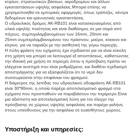
κτιρίων, στρατιωτικών βάσεων, αεροδρομίων και άλλων
εγκαταστάσεων υψηλής ασφαλείας.Μπορεί επίσης να
χρησιμοποιηθεί σε εμπορικές εφαρμογές, όπως τράπεζες, κέντρα
δεδομένων και ερευνητικές εγκαταστάσεις.
Ο υδραυλικός δρόμος AK-RB101 είναι κατασκευασμένος από
υλικά υψηλής ποιότητας και είναι διαθέσιμος σε μια σειρά από
πάχους, συμπεριλαμβανομένων των 16mm, 20mm και
25mm.συμπεριλαμβανομένου του πράσινου, μαύρο, κόκκινο και
κίτρινο, για να ταιριάζει με την αισθητική της γύρω περιοχής.
Η πύλη φράκτη του οχήματος έχει σχεδιαστεί για να είναι εύκολη
στη χρήση και μπορεί να λειτουργεί εξ αποστάσεως, καθιστώντας
την ιδανική για χρήση σε περιοχές όπου η πρόσβαση πρέπει να
ελέγχεται αυστηρά.που είναι ρυθμιζόμενο, και διαθέτει σχεδιασμό
αποστράγγισης για να εξασφαλίζεται ότι το νερό δεν
συσσωρεύεται στην επιφάνεια του φραγμού.
Η διάμετρος της λεπίδας του υδραυλικού οδοφράκτη AK-RB101
είναι 30*90mm, η οποία παρέχει αποτελεσματικό φραγμό στα
οχήματα που προσπαθούν να παραβιάσουν την περίμετρο.Είναι
μια αξιόπιστη και αποτελεσματική λύση για τον έλεγχο της
πρόσβασης σε χώρους υψηλής ασφαλείας και παρέχει γαλήνη
στους υπεύθυνους για την ασφάλεια σε ευαίσθητους χώρους.
Υποστήριξη και υπηρεσίες: