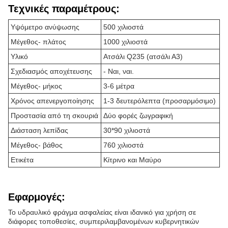
Τεχνικές παραμέτρους:
Υψόμετρο ανύψωσης
500 χιλιοστά
Μέγεθος- πλάτος
1000 χιλιοστά
Υλικό
Ατσάλι Q235 (ατσάλι Α3)
Σχεδιασμός αποχέτευσης
- Ναι, ναι.
Μέγεθος- μήκος
3-6 μέτρα
Χρόνος απενεργοποίησης
1-3 δευτερόλεπτα (προσαρμόσιμο)
Προστασία από τη σκουριά
Δύο φορές ζωγραφική
Διάσταση λεπίδας
30*90 χιλιοστά
Μέγεθος- βάθος
760 χιλιοστά
Ετικέτα
Κίτρινο και Μαύρο
Εφαρμογές:
Το υδραυλικό φράγμα ασφαλείας είναι ιδανικό για χρήση σε
διάφορες τοποθεσίες, συμπεριλαμβανομένων κυβερνητικών