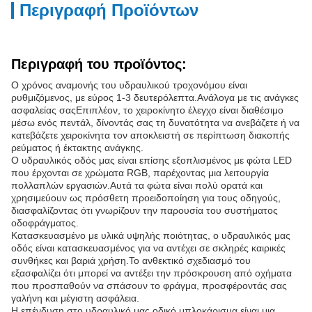
Περιγραφή Προϊόντων
Περιγραφή του προϊόντος:
Ο χρόνος αναμονής του υδραυλικού τροχονόμου είναι
ρυθμιζόμενος, με εύρος 1-3 δευτερόλεπτα.Ανάλογα με τις ανάγκες
ασφαλείας σαςΕπιπλέον, το χειροκίνητο έλεγχο είναι διαθέσιμο
μέσω ενός πεντάλ, δίνοντάς σας τη δυνατότητα να ανεβάζετε ή να
κατεβάζετε χειροκίνητα τον αποκλειστή σε περίπτωση διακοπής
ρεύματος ή έκτακτης ανάγκης.
Ο υδραυλικός οδός μας είναι επίσης εξοπλισμένος με φώτα LED
που έρχονται σε χρώματα RGB, παρέχοντας μια λειτουργία
πολλαπλών εργασιών.Αυτά τα φώτα είναι πολύ ορατά και
χρησιμεύουν ως πρόσθετη προειδοποίηση για τους οδηγούς,
διασφαλίζοντας ότι γνωρίζουν την παρουσία του συστήματος
οδοφράγματος.
Κατασκευασμένο με υλικά υψηλής ποιότητας, ο υδραυλικός μας
οδός είναι κατασκευασμένος για να αντέχει σε σκληρές καιρικές
συνθήκες και βαριά χρήση.Το ανθεκτικό σχεδιασμό του
εξασφαλίζει ότι μπορεί να αντέξει την πρόσκρουση από οχήματα
που προσπαθούν να σπάσουν το φράγμα, προσφέροντάς σας
γαλήνη και μέγιστη ασφάλεια.
Η επένδυση στο υδραυλικό μας οδικό μπλοκάρισμα είναι μια