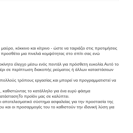
αύρο, κόκκινο και κίτρινο - ώστε να ταιριάζει στις προτιμήσεις
υ προσθέτει μια πινελιά κομψότητας στο σπίτι σας ενώ
ροκίνητο έλεγχο μέσω ενός πεντάλ για πρόσθετη ευκολία.Αυτό το
 χέρι σε περίπτωση διακοπής ρεύματος ή άλλων καταστάσεων
πολλούς τρόπους εργασίας.και μπορεί να προγραμματιστεί να
ς, καθιστώντας το κατάλληλο για ένα ευρύ φάσμα
κατάστασηΤο προϊόν μας σε καλύπτει.
αι αποτελεσματικό σύστημα ασφαλείας για την προστασία της
 και οι προσαρμογές του το καθιστούν την ιδανική λύση για