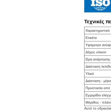
Τεχνικές π
Χαρακτηριστικό
Ετικέτα
Υψόμετρο ανύ
Δάχος υλικού
Ώρα ανάρτησης
Διάσταση λεπίδ
Υλικό
Διάσταση - μήκ
Προστασία από 
Εγχειρίδιο ελέγχ
Μέγεθος - πλάτ
Αυτό το υδραυλι