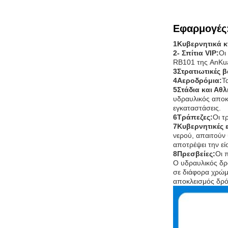
Εφαρμογές
1Κυβερνητικά κτ
2- Σπίτια VIP:
Οι
RB101 της AnKua
3Στρατιωτικές β
4Αεροδρόμια:
Τ
5Στάδια και Αθλ
υδραυλικός αποκ
εγκαταστάσεις.
6Τράπεζες:
Οι τ
7Κυβερνητικές 
νερού, απαιτούν
αποτρέψει την ε
8Πρεσβείες:
Οι 
Ο υδραυλικός δρ
σε διάφορα χρώμ
αποκλεισμός δρό