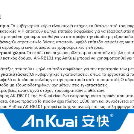
:
ίρια:
Τα κυβερνητικά κτίρια είναι συχνά στόχος επιθέσεων από τρομοκρ
 κατοικίες VIP απαιτούν υψηλό επίπεδο ασφάλειας για να εξασφαλιστεί
i μπορεί να χρησιμοποιηθεί για να αποτρέψει την είσοδο μη εξουσιοδο
άσεις:
Οι στρατιωτικές βάσεις απαιτούν υψηλό επίπεδο ασφαλείας για
α αεροδρόμια είναι ευάλωτα σε τρομοκρατικές επιθέσεις.
ητικοί χώροι:
Τα στάδια και οι χώροι αθλητισμού απαιτούν υψηλό επίπ
λειστικός δρόμου AK-RB101 της AnKuai μπορεί να χρησιμοποιηθεί για 
ράπεζες απαιτούν υψηλό επίπεδο ασφάλειας για την προστασία των με
εγκαταστάσεις:
Οι κυβερνητικές εγκαταστάσεις, όπως τα εργοστάσια π
 υψηλό επίπεδο ασφαλείας για την προστασία από το σαμποτάζ.Ο υδραυ
ίσοδο μη εξουσιοδοτημένων οχημάτων στις εγκαταστάσεις..
πρεσβείες είναι συχνά στόχος τρομοκρατικών επιθέσεων.
όμος AK-RB101 της AnKuai είναι ένα ευπροσάρμοστο προϊόν που μπορεί
ατα, όπως πράσινοΤο προϊόν έχει πλάτος 1000 mm και συνοδεύεται απ
μου AnKuai AK-RB101 μπορεί επίσης να αναφέρεται ως πύλη φραγμού 