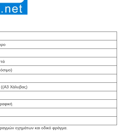
ύρο
στά
όσιμο)
((Α3 Χάλυβας)
ραφική
φραγμών οχημάτων και οδικό φράγμα.