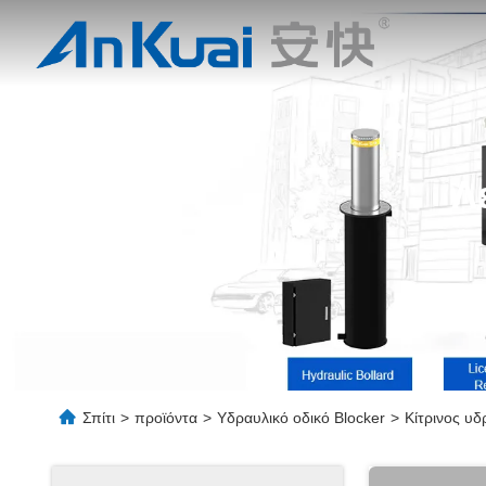
Λ
Σπίτι
>
προϊόντα
>
Υδραυλικό οδικό Blocker
>
Κίτρινος υδ