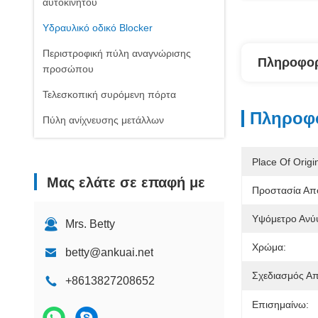
αυτοκινήτου
Υδραυλικό οδικό Blocker
Περιστροφική πύλη αναγνώρισης
Πληροφορ
προσώπου
Τελεσκοπική συρόμενη πόρτα
Πληροφο
Πύλη ανίχνευσης μετάλλων
Place Of Origi
Μας ελάτε σε επαφή με
Προστασία Από
Υψόμετρο Ανύ
Mrs. Betty
Χρώμα:
betty@ankuai.net
Σχεδιασμός Απ
+8613827208652
Επισημαίνω: