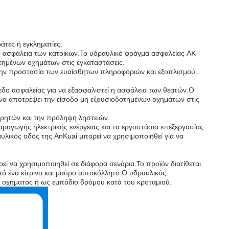
άτες ή εγκληματίες.
 η ασφάλεια των κατοίκων.Το υδραυλικό φράγμα ασφαλείας AK-
τημένων οχημάτων στις εγκαταστάσεις.
 την προστασία των ευαίσθητων πληροφοριών και εξοπλισμού..
εδο ασφαλείας για να εξασφαλιστεί η ασφάλεια των θεατών.Ο
να αποτρέψει την είσοδο μη εξουσιοδοτημένων οχημάτων στις
τρητών και την πρόληψη ληστειών.
αραγωγής ηλεκτρικής ενέργειας και τα εργοστάσια επεξεργασίας
λικός οδός της AnKuai μπορεί να χρησιμοποιηθεί για να
 να χρησιμοποιηθεί σε διάφορα σενάρια.Το προϊόν διατίθεται
ό ένα κίτρινο και μαύρο αυτοκόλλητο.Ο υδραυλικός
οχήματος ή ως εμπόδιο δρόμου κατά του κροταμιού.