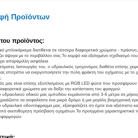
φή Προϊόντων
του προϊόντος:
κό μπλοκάρισμα διατίθεται σε τέσσερα διαφορετικά χρώματα - πράσινο, μ
άζει άψογα με το περιβάλλον σας.Το κομψό και εξελιγμένο σχεδιασμό το
ει απαράμιλλη ασφάλεια.
τόματες λειτουργίες του, ο υδραυλικός τροχονόμος διαθέτει επίσης χει
σας επιτρέπει να ενεργοποιήσετε την πύλη φράκτη του οχήματος με το
ς.
ός μας είναι επίσης εξοπλισμένος με RGB LED φώτα που προσφέρουν 
ιαφορετικά χρώματα για να δείξει την κατάσταση του φραγμού.
υ υδραυλικού οδικού μας εμποδίου κυμαίνονται από 3-6 μέτρα σε μήκο
ρειάζεστε να ασφαλίσετε ένα μικρό δρόμο ή μια μεγάλη βιομηχανική εγ
υδραυλικό οδοντόφραγμα μας, εξασφαλίζετε ότι έχετε ένα αξιόπιστο κ
από ανεπιθύμητη πρόσβαση οχημάτων.Τα προηγμένα χαρακτηριστικά του
 εφαρμογών.
τικά: