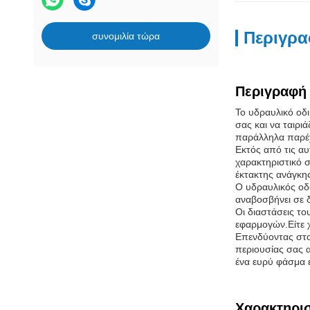
Περιγρα
συνομιλία τώρα
Περιγραφή 
Το υδραυλικό οδι
σας και να ταιρι
παράλληλα παρέχ
Εκτός από τις αυ
χαρακτηριστικό 
έκτακτης ανάγκη
Ο υδραυλικός οδ
αναβοσβήνει σε δ
Οι διαστάσεις το
εφαρμογών.Είτε χ
Επενδύοντας στο 
περιουσίας σας 
ένα ευρύ φάσμα
Χαρακτηρισ