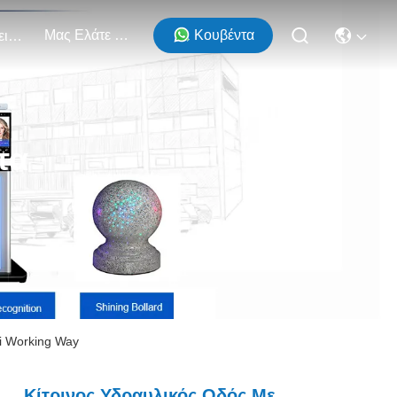
Μας Ελάτε Σε Επαφή Με
Κουβέντα
Εκδηλώσεις
τα
ti Working Way
Κίτρινος Υδραυλικός Οδός Με