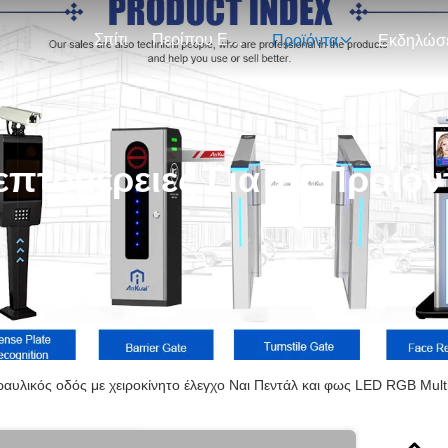
Σπίτι
Περίπου Εμείς
Προϊόντα
επτομέρειες Για Τα Προϊόν
ραυλικός οδός με χειροκίνητο έλεγχο Ναι Πεντάλ και φως LED RGB Mul