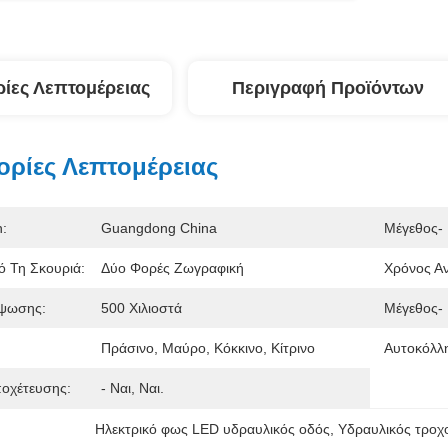
ίες Λεπτομέρειας
Περιγραφή Προϊόντων
ρίες Λεπτομέρειας
n:
Guangdong China
Μέγεθος- 
 Τη Σκουριά:
Δύο Φορές Ζωγραφική
Χρόνος Α
ψωσης:
500 Χιλιοστά
Μέγεθος-
Πράσινο, Μαύρο, Κόκκινο, Κίτρινο
Αυτοκόλλη
οχέτευσης:
- Ναι, Ναι.
Ηλεκτρικό φως LED υδραυλικός οδός
, 
Υδραυλικός τροχ