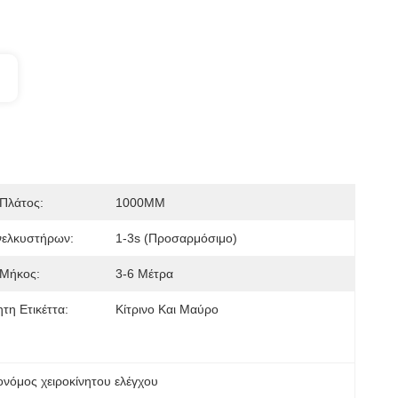
Πλάτος:
1000MM
νελκυστήρων:
1-3s (προσαρμόσιμο)
 Μήκος:
3-6 Μέτρα
τη Ετικέττα:
Κίτρινο Και Μαύρο
ονόμος χειροκίνητου ελέγχου