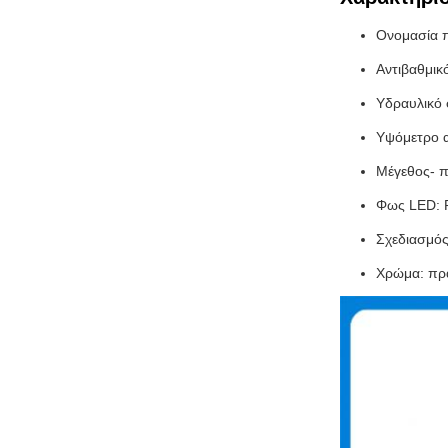
Ονομασία π
Αντιβαθμικ
Υδραυλικό 
Υψόμετρο 
Μέγεθος- 
Φως LED: R
Σχεδιασμός
Χρώμα: πρά